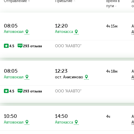
Отправление
Прибытие
Время в
Д
пути
о
08:05
12:20
4ч 15м
А
д
Автовокзал
Автокасса
4.5
293 отзыва
ООО "АААВТО"
08:05
12:23
4ч 18м
А
д
Автовокзал
ост. Анисимово
4.5
293 отзыва
ООО "АААВТО"
10:50
14:50
4ч
А
д
Автовокзал
Автокасса