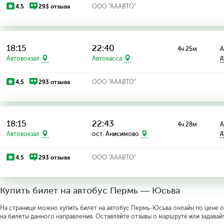
4.5
293 отзыва
ООО "АААВТО"
18:15
22:40
4ч 25м
А
д
Автовокзал
Автокасса
4.5
293 отзыва
ООО "АААВТО"
18:15
22:43
4ч 28м
А
д
Автовокзал
ост. Анисимово
4.5
293 отзыва
ООО "АААВТО"
Купить билет на автобус Пермь — Юсьва
На странице можно купить билет на автобус Пермь-Юсьва онлайн по цене от
на билеты данного направления. Оставляйте отзывы о маршруте или задавай