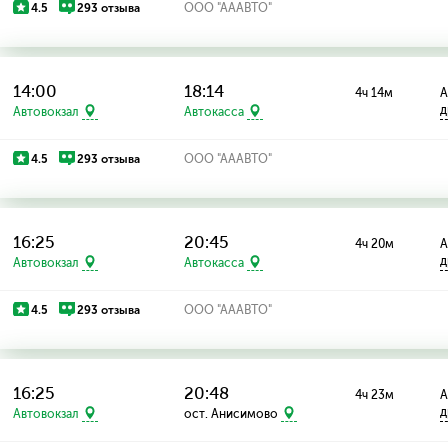
4.5
293 отзыва
ООО "АААВТО"
14:00
18:14
4ч 14м
А
д
Автовокзал
Автокасса
4.5
293 отзыва
ООО "АААВТО"
16:25
20:45
4ч 20м
А
д
Автовокзал
Автокасса
4.5
293 отзыва
ООО "АААВТО"
16:25
20:48
4ч 23м
А
д
Автовокзал
ост. Анисимово