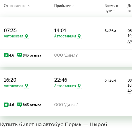
Отправление
Прибытие
Время в
Д
пути
от
07:35
14:01
6ч 26м
08
10
Автовокзал
Автостанция
др
4.6
843 отзыва
ООО "Дизель"
16:20
22:46
6ч 26м
08
10
Автовокзал
Автостанция
др
4.6
843 отзыва
ООО "Дизель"
Купить билет на автобус Пермь — Ныроб