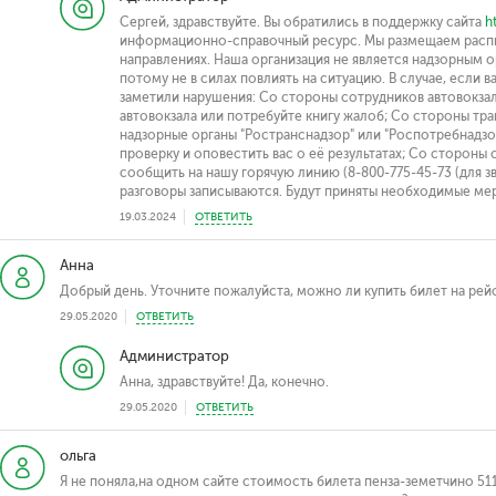
Сергей, здравствуйте. Вы обратились в поддержку сайта
h
информационно-справочный ресурс. Мы размещаем распи
направлениях. Наша организация не является надзорным 
потому не в силах повлиять на ситуацию. В случае, если в
заметили нарушения: Со стороны сотрудников автовокза
автовокзала или потребуйте книгу жалоб; Со стороны тр
надзорные органы "Ространснадзор" или "Роспотребнадзо
проверку и оповестить вас о её результатах; Со стороны
сообщить на нашу горячую линию (8-800-775-45-73 (для зв
разговоры записываются. Будут приняты необходимые ме
19.03.2024
ОТВЕТИТЬ
Анна
Добрый день. Уточните пожалуйста, можно ли купить билет на рейс
29.05.2020
ОТВЕТИТЬ
Администратор
Анна, здравствуйте! Да, конечно.
29.05.2020
ОТВЕТИТЬ
ольга
Я не поняла,на одном сайте стоимость билета пенза-земетчино 511