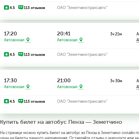
4.5
113 отзывов
ОАО "Земетчинотрансавто"
17:20
20:41
3ч 21м
А
д
Автовокзал
Автовокзал
4.5
113 отзывов
ОАО "Земетчинотрансавто"
17:30
21:00
3ч 30м
А
д
Автовокзал
Автовокзал
4.5
113 отзывов
ОАО "Земетчинотрансавто"
Купить билет на автобус Пенза — Земетчино
На странице можно купить билет на автобус из Пензы в Земетчино онлайн по
цены на билеты данного направления. Оставляйте отзывы о маршруте или за