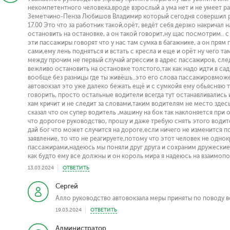
некомпетентного человека,вроде взрослый а ума нет и не умеет р
Земетчино-Пенза Любишов Владимир который сегодня совершил рей
17.00 Это что за работник такой,орёт, ведёт себя дерзко накричал
остановить на остановке, а он такой говорит,ну щас посмотрим.. 
эти пассажиры говорят что у нас там сумка в багажнике, а он прям
сами,ему лень подняться и встать с кресла и еще и орёт ну чего та
между прочим не первый случай агрессии в адрес пассажиров, 
вежливо остановить на остановке толстого,так как надо идти в сад
вообще без разницы где ты живёшь..это его слова пассажировможе
автовокзал это уже далеко бежать ещё и с сумкойя ему обьясняю т
говорить, просто остальные водители всегда тут останавливались 
хам кричит и не следит за словами,таким водителям не место здесь
сказал что он супер водитель ,машину на бок так наклоняется при 
что дорогое руководство, прошу и даже требую снять этого водите
дай бог что может случится на дороге,если ничего не изменится по
заявление, то что не реагируете,потому что этот человек не однок
пассажирами,надеюсь мы поняли друг друга и сохраним дружеские
как будто ему все должны и он король мира я надеюсь на взаимоп
13.03.2024
ОТВЕТИТЬ
Сергей
Алло руководство автовокзала меры приняты по поводу в
19.03.2024
ОТВЕТИТЬ
Администратор