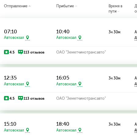
Отправление
Прибытие
Время в
Д
пути
о
07:10
10:40
3ч 30м
А
д
Автовокзал
Автовокзал
4.5
113 отзывов
ОАО "Земетчинотрансавто"
12:35
16:05
3ч 30м
А
д
Автовокзал
Автовокзал
4.5
113 отзывов
ОАО "Земетчинотрансавто"
15:10
18:40
3ч 30м
А
д
Автовокзал
Автовокзал