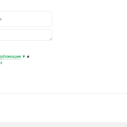
публикации
и
ых