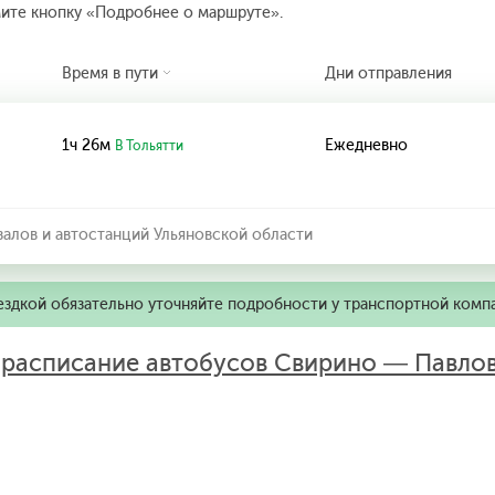
мите кнопку «Подробнее о маршруте».
Время в пути
Дни отправления
1ч 26м
Ежедневно
В Тольятти
алов и автостанций Ульяновской области
ездкой обязательно уточняйте подробности у транспортной комп
:
расписание автобусов Свирино — Павло