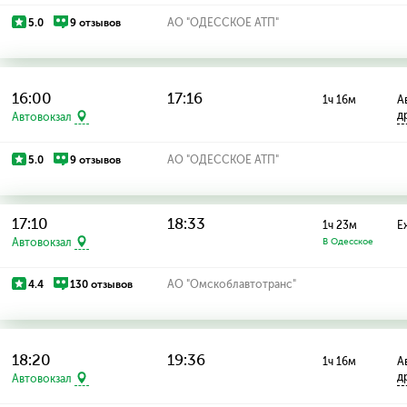
5.0
9 отзывов
АО "ОДЕССКОЕ АТП"
16:00
17:16
1ч 16м
А
д
Автовокзал
5.0
9 отзывов
АО "ОДЕССКОЕ АТП"
17:10
18:33
1ч 23м
Е
Автовокзал
В Одесское
4.4
130 отзывов
АО "Омскоблавтотранс"
18:20
19:36
1ч 16м
А
д
Автовокзал