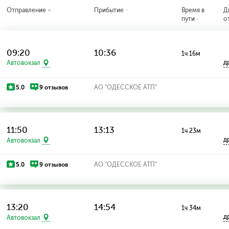
Отправление
Прибытие
Время в
Д
пути
о
09:20
10:36
1ч 16м
д
Автовокзал
5.0
9 отзывов
АО "ОДЕССКОЕ АТП"
11:50
13:13
1ч 23м
д
Автовокзал
5.0
9 отзывов
АО "ОДЕССКОЕ АТП"
13:20
14:54
1ч 34м
д
Автовокзал