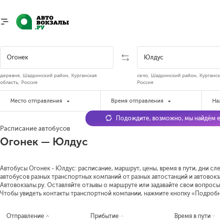
деревня, Шадринский район, Курганская
село, Шадринский район, Курганск
область, Россия
Россия
Место отправления
Время отправления
На
Подождите, возможно, мы найдём е
Расписание автобусов
Огонек — Юлдус
Автобусы Огонек - Юлдус: расписание, маршрут, цены, время в пути, дни с
автобусов разных транспортных компаний от разных автостанций и автовок
Автовокзалы.ру. Оставляйте отзывы о маршруте или задавайте свои вопросы
Чтобы увидеть контакты транспортной компании, нажмите кнопку «Подроб
Отправление
Прибытие
Время в пути