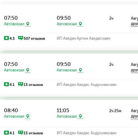
07:50
09:50
2ч
Авгу
дру
Автовокзал
Автовокзал
4.3
507 отзывов
ИП Аведян Артем Аведисович
07:50
09:50
2ч
Авгу
дру
Автовокзал
Автовокзал
4.1
13 отзывов
ИП Аведян Аведис Андроникович
08:40
11:05
2ч 25м
Авгу
дру
Автовокзал
Автовокзал
4.1
13 отзывов
ИП Аведян Аведис Андроникович