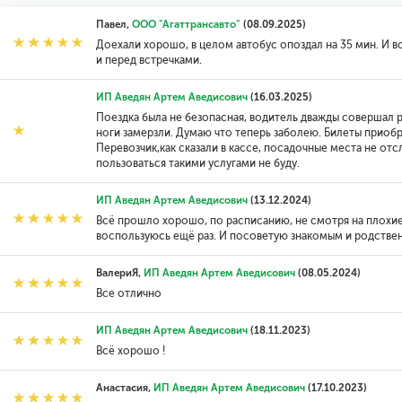
Павел,
ООО "Агаттрансавто"
(08.09.2025)
Доехали хорошо, в целом автобус опоздал на 35 мин. И в
и перед встречками.
ИП Аведян Артем Аведисович
(16.03.2025)
Поездка была не безопасная, водитель дважды совершал 
ноги замерзли. Думаю что теперь заболею. Билеты приобре
Перевозчик,как сказали в кассе, посадочные места не от
пользоваться такими услугами не буду.
ИП Аведян Артем Аведисович
(13.12.2024)
Всё прошло хорошо, по расписанию, не смотря на плохи
воспользуюсь ещё раз. И посоветую знакомым и родстве
ВалериЯ,
ИП Аведян Артем Аведисович
(08.05.2024)
Все отлично
ИП Аведян Артем Аведисович
(18.11.2023)
Всё хорошо !
Анастасия,
ИП Аведян Артем Аведисович
(17.10.2023)