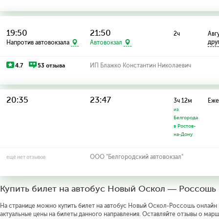
19:50
21:50
2ч
Авгу
дру
Напротив автовокзала
Автовокзал
4.7
53 отзыва
ИП Блажко Константин Николаевич
20:35
23:47
3ч 12м
Еже
из
Белгорода
в Ростов-
на-Дону
ООО "Белгородский автовокзал"
ещё нет отзывов
Купить билет на автобус Новый Оскол — Россошь
На странице можно купить билет на автобус Новый Оскол-Россошь онлайн п
актуальные цены на билеты данного направления. Оставляйте отзывы о марш