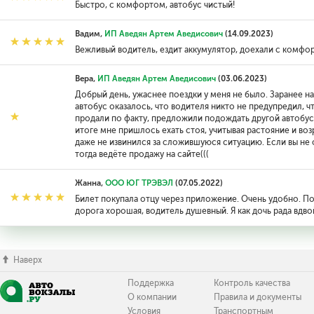
Быстро, с комфортом, автобус чистый!
Вадим,
ИП Аведян Артем Аведисович
(14.09.2023)
Вежливый водитель, ездит аккумулятор, доехали с комфо
Вера,
ИП Аведян Артем Аведисович
(03.06.2023)
Добрый день, ужаснее поездки у меня не было. Заранее на
автобус оказалось, что водителя никто не предупредил, ч
продали по факту, предложили подождать другой автобус, 
итоге мне пришлось ехать стоя, учитывая растояние и во
даже не извинился за сложившуюся ситуацию. Если вы не 
тогда ведёте продажу на сайте(((
Жанна,
ООО ЮГ ТРЭВЭЛ
(07.05.2022)
Билет покупала отцу через приложение. Очень удобно. По
дорога хорошая, водитель душевный. Я как дочь рада вдв
Наверх
Поддержка
Контроль качества
О компании
Правила и документы
Условия
Транспортным