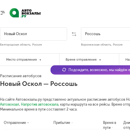
Белгородская область, Россия
Воронежская область, Россия
Место отправления
Время отправления
На
Подождите, возможно, мы найдём е
Расписание автобусов
Новый Оскол — Россошь
На сайте Автовокзалы.ру представлено актуальное расписание автобусов Но
Автовокзал
,
Напротив автовокзала
, карты маршрута на все рейсы. Время отп
Минимальное время в пути составляет 2 часа.
Отправление
Прибытие
Время в
Дн
пути
отп