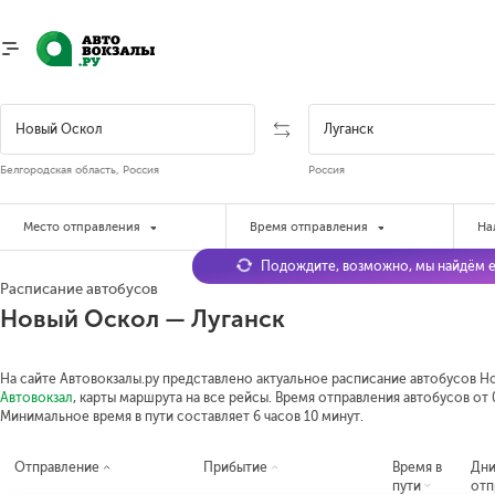
Белгородская область, Россия
Россия
Место отправления
Время отправления
На
Подождите, возможно, мы найдём е
Расписание автобусов
Новый Оскол — Луганск
На сайте Автовокзалы.ру представлено актуальное расписание автобусов Но
Автовокзал
, карты маршрута на все рейсы. Время отправления автобусов от 0
Минимальное время в пути составляет 6 часов 10 минут.
Отправление
Прибытие
Время в
Дн
пути
отп