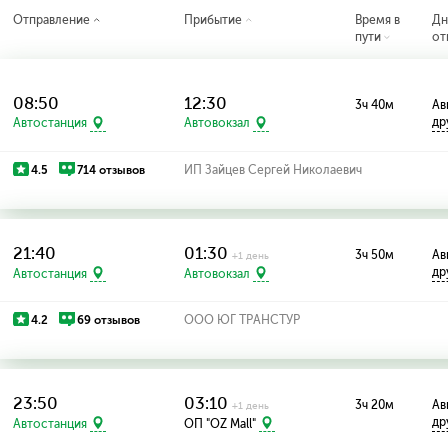
Отправление
Прибытие
Время в
Дн
пути
от
08:50
12:30
3ч 40м
Ав
др
Автостанция
Автовокзал
4.5
714 отзывов
ИП Зайцев Сергей Николаевич
21:40
01:30
3ч 50м
Ав
+1 день
др
Автостанция
Автовокзал
4.2
69 отзывов
ООО ЮГ ТРАНСТУР
23:50
03:10
3ч 20м
Ав
+1 день
др
Автостанция
ОП "OZ Mall"