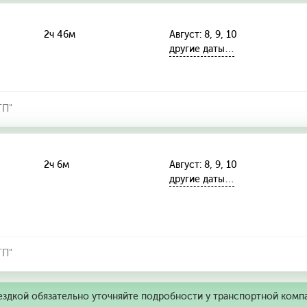
2ч 46м
Август: 8, 9, 10
другие даты…
ТП"
2ч 6м
Август: 8, 9, 10
другие даты…
ТП"
ездкой обязательно уточняйте подробности у транспортной комп