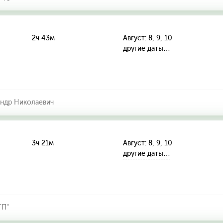
2ч 43м
Август: 8, 9, 10
другие даты…
андр Николаевич
3ч 21м
Август: 8, 9, 10
другие даты…
ТП"