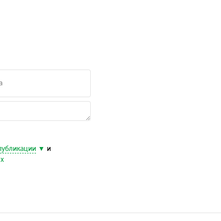
публикации
и
ых