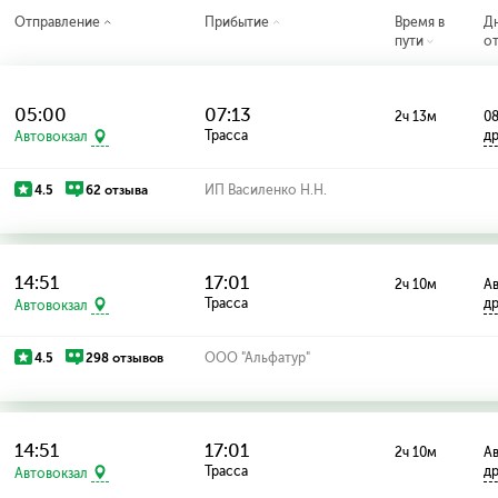
Отправление
Прибытие
Время в
Д
пути
о
05:00
07:13
2ч 13м
08
Трасса
д
Автовокзал
4.5
62 отзыва
ИП Василенко Н.Н.
14:51
17:01
2ч 10м
Ав
Трасса
д
Автовокзал
4.5
298 отзывов
ООО "Альфатур"
14:51
17:01
2ч 10м
Ав
Трасса
д
Автовокзал