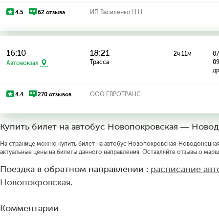
4.5
62 отзыва
ИП Василенко Н.Н.
16:10
18:21
2ч 11м
07
Трасса
0
Автовокзал
д
4.4
270 отзывов
ООО ЕВРОТРАНС
Купить билет на автобус Новопокровская — Ново
На странице можно купить билет на автобус Новопокровская-Новодонецкая 
актуальные цены на билеты данного направления. Оставляйте отзывы о марш
Поездка в обратном направлении :
расписание ав
Новопокровская
.
Комментарии