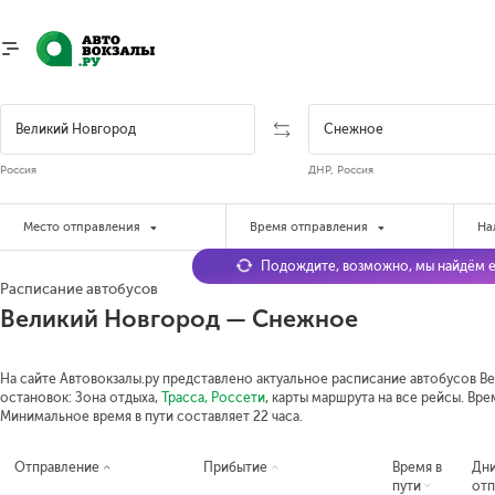
Россия
ДНР, Россия
Место отправления
Время отправления
На
Подождите, возможно, мы найдём е
Расписание автобусов
Великий Новгород — Снежное
На сайте Автовокзалы.ру представлено актуальное расписание автобусов Ве
остановок: Зона отдыха,
Трасса, Россети
, карты маршрута на все рейсы. Вре
Минимальное время в пути составляет 22 часа.
Отправление
Прибытие
Время в
Дн
пути
отп