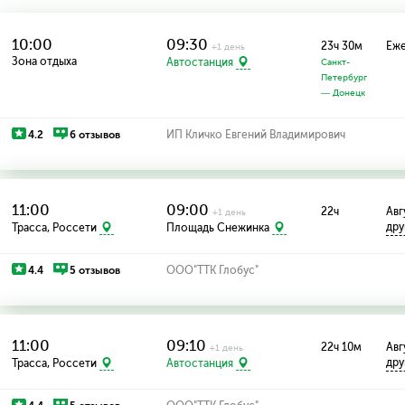
10:00
09:30
23ч 30м
Еж
+1 день
Зона отдыха
Автостанция
Санкт-
Петербург
— Донецк
4.2
6 отзывов
ИП Кличко Евгений Владимирович
11:00
09:00
22ч
Авг
+1 день
дру
Трасса, Россети
Площадь Снежинка
4.4
5 отзывов
ООО"ТТК Глобус"
11:00
09:10
22ч 10м
Авг
+1 день
дру
Трасса, Россети
Автостанция