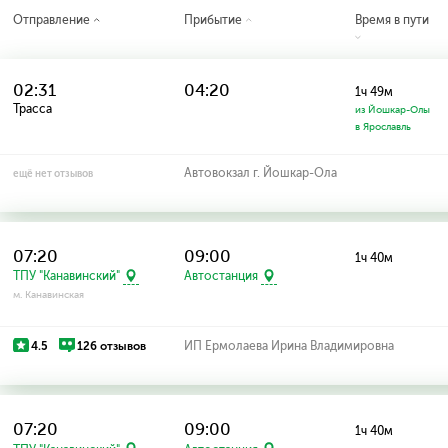
Отправление
Прибытие
Время в пути
02:31
04:20
1ч 49м
Трасса
из Йошкар-Олы
в Ярославль
Автовокзал г. Йошкар-Ола
ещё нет отзывов
07:20
09:00
1ч 40м
ТПУ "Канавинский"
Автостанция
м. Канавинская
4.5
126 отзывов
ИП Ермолаева Ирина Владимировна
07:20
09:00
1ч 40м