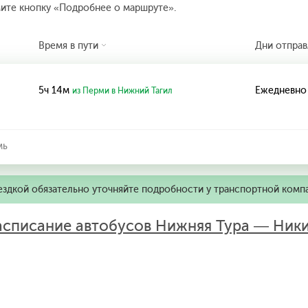
мите кнопку «Подробнее о маршруте».
Время в пути
Дни отправ
5ч 14м
Ежедневно
из Перми в Нижний Тагил
мь
ездкой обязательно уточняйте подробности у транспортной комп
асписание автобусов Нижняя Тура — Ник