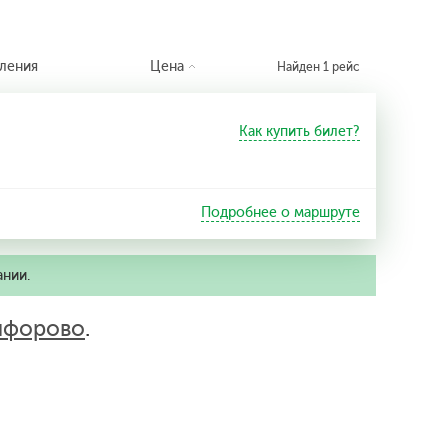
ления
Цена
Найден 1 рейс
Как купить билет?
Подробнее о маршруте
ании.
ифорово
.