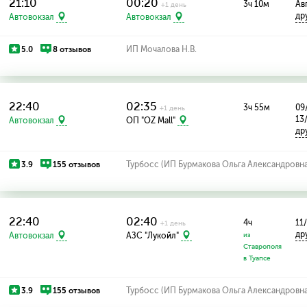
21:10
00:20
3ч 10м
Ав
+1 день
др
Автовокзал
Автовокзал
5.0
8 отзывов
ИП Мочалова Н.В.
22:40
02:35
3ч 55м
09
+1 день
13
Автовокзал
ОП "OZ Mall"
др
3.9
155 отзывов
Турбосс (ИП Бурмакова Ольга Александровна
22:40
02:40
4ч
11
+1 день
др
Автовокзал
АЗС "Лукойл"
из
Ставрополя
в Туапсе
3.9
155 отзывов
Турбосс (ИП Бурмакова Ольга Александровна