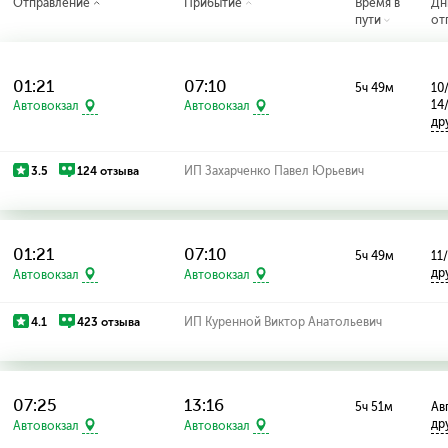
Отправление
Прибытие
Время в
Дн
пути
от
01:21
07:10
5ч 49м
10
14
Автовокзал
Автовокзал
др
3.5
124 отзыва
ИП Захарченко Павел Юрьевич
01:21
07:10
5ч 49м
11
др
Автовокзал
Автовокзал
4.1
423 отзыва
ИП Куренной Виктор Анатольевич
07:25
13:16
5ч 51м
Ав
др
Автовокзал
Автовокзал