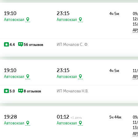
19:10
23:15
4ч 5м
09
12
Автовокзал
Автовокзал
15
др
4.4
56 отзывов
ИП Мочалов С. Ф.
19:10
23:15
4ч 5м
11
др
Автовокзал
Автовокзал
5.0
8 отзывов
ИП Мочалова Н.В.
19:28
01:12
5ч 44м
09
+1 день
11/
Автовокзал
Автовокзал
13
др