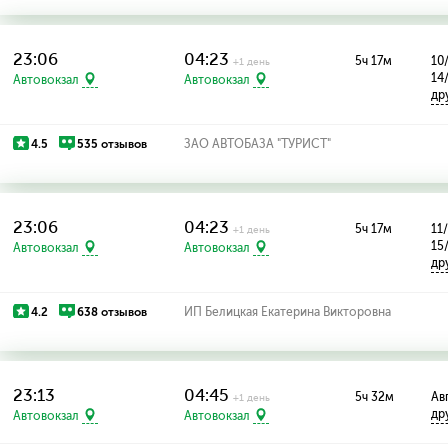
23:06
04:23
5ч 17м
10
+1 день
14
Автовокзал
Автовокзал
др
4.5
535 отзывов
ЗАО АВТОБАЗА "ТУРИСТ"
23:06
04:23
5ч 17м
11/
+1 день
15
Автовокзал
Автовокзал
др
4.2
638 отзывов
ИП Белицкая Екатерина Викторовна
23:13
04:45
5ч 32м
Ав
+1 день
др
Автовокзал
Автовокзал