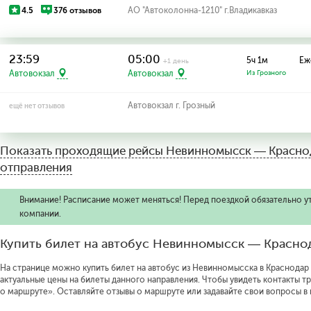
4.5
376 отзывов
АО "Автоколонна-1210" г.Владикавказ
23:59
05:00
5ч 1м
Еж
+1 день
Автовокзал
Автовокзал
Из Грозного
Автовокзал г. Грозный
ещё нет отзывов
Показать проходящие рейсы
Невинномысск — Краснод
отправления
Внимание! Расписание может меняться! Перед поездкой обязательно у
компании.
Купить билет на автобус Невинномысск — Красно
На странице можно купить билет на автобус из Невинномысска в Краснодар о
актуальные цены на билеты данного направления.
Чтобы увидеть контакты т
о маршруте».
Оставляйте отзывы о маршруте или задавайте свои вопросы в