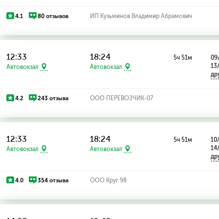
4.1
80 отзывов
ИП Кузьминов Владимир Абрамович
12:33
18:24
5ч 51м
09
13
Автовокзал
Автовокзал
др
4.2
243 отзыва
ООО ПЕРЕВОЗЧИК-07
12:33
18:24
5ч 51м
10
14
Автовокзал
Автовокзал
др
4.0
354 отзыва
ООО Круг 98