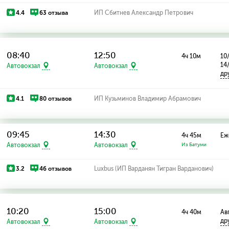
4.4
63 отзыва
ИП Сбитнев Александр Петрович
08:40
12:50
4ч 10м
10
14
Автовокзал
Автовокзал
др
4.1
80 отзывов
ИП Кузьминов Владимир Абрамович
09:45
14:30
4ч 45м
Еж
Автовокзал
Автовокзал
Из Батуми
3.2
46 отзывов
Luxbus (ИП Варданян Тигран Варданович)
10:20
15:00
4ч 40м
Ав
др
Автовокзал
Автовокзал