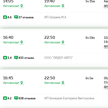
14:05
19:40
5ч 35м
Ав
др
Автовокзал
Автовокзал
4.6
27 отзывов
ИП Шериев М.А.
16:40
22:50
6ч 10м
10
14
Автовокзал
Автовокзал
др
3.4
433 отзыва
ООО "ЛИДЕР-АВТО"
16:45
22:50
6ч 5м
09
15
Автовокзал
Автовокзал
др
4.2
638 отзывов
ИП Белицкая Екатерина Викторовна