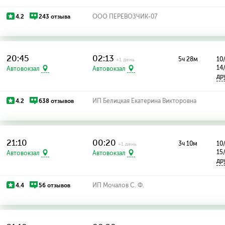
4.2
243 отзыва
ООО ПЕРЕВОЗЧИК-07
20:45
02:13
5ч 28м
10
+1 день
14
Автовокзал
Автовокзал
др
4.2
638 отзывов
ИП Белицкая Екатерина Викторовна
21:10
00:20
3ч 10м
10
+1 день
15
Автовокзал
Автовокзал
др
4.4
56 отзывов
ИП Мочалов С. Ф.