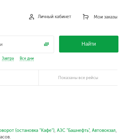
Личный кабинет
Мои заказы
Найти
Завтра
Все дни
Показаны все рейсы
оворот (остановка "Кафе")
,
АЗС "Башнефть"
,
Автовокзал
,
асов.