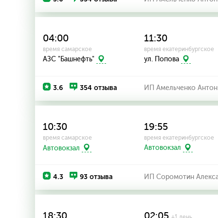
04:00
11:30
время самарское
время екатеринбургское
АЗС "Башнефть"
ул. Попова
3.6
354 отзыва
ИП Амельченко Антон
10:30
19:55
время самарское
время екатеринбургское
Автовокзал
Автовокзал
4.3
93 отзыва
ИП Соромотин Алекса
18:30
02:05
+1 день