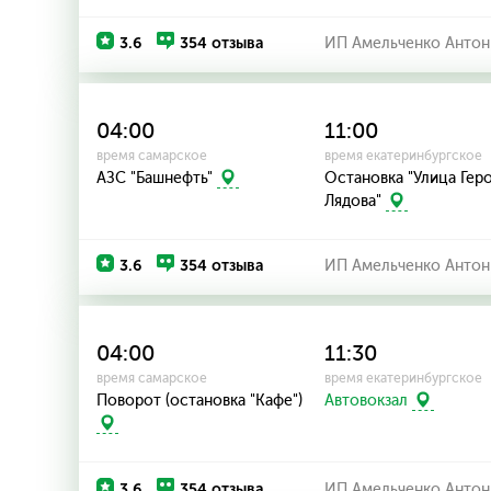
3.6
354 отзыва
ИП Амельченко Антон
04:00
11:00
время самарское
время екатеринбургское
Остановка "Улица Гер
АЗС "Башнефть"
Лядова"
3.6
354 отзыва
ИП Амельченко Антон
04:00
11:30
время самарское
время екатеринбургское
Поворот (остановка "Кафе")
Автовокзал
3.6
354 отзыва
ИП Амельченко Антон