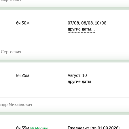
6ч 30м
07/08, 08/08, 10/08
другие даты…
 Сергеевич
8ч 25м
Август: 10
другие даты…
ндр Михайлович
6ч 35м
Ежедневно (по 01.09.2026)
Из Москвы