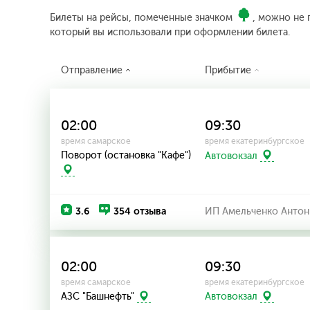
Билеты на рейсы, помеченные значком
, можно не 
который вы использовали при оформлении билета.
Отправление
Прибытие
02:00
09:30
время самарское
время екатеринбургское
Поворот (остановка "Кафе")
Автовокзал
3.6
354 отзыва
ИП Амельченко Антон
02:00
09:30
время самарское
время екатеринбургское
АЗС "Башнефть"
Автовокзал