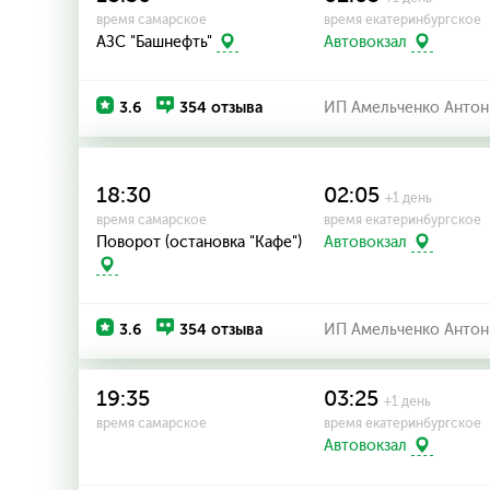
время самарское
время екатеринбургское
АЗС "Башнефть"
Автовокзал
3.6
354 отзыва
ИП Амельченко Антон
18:30
02:05
+1 день
время самарское
время екатеринбургское
Поворот (остановка "Кафе")
Автовокзал
3.6
354 отзыва
ИП Амельченко Антон
19:35
03:25
+1 день
время самарское
время екатеринбургское
Автовокзал