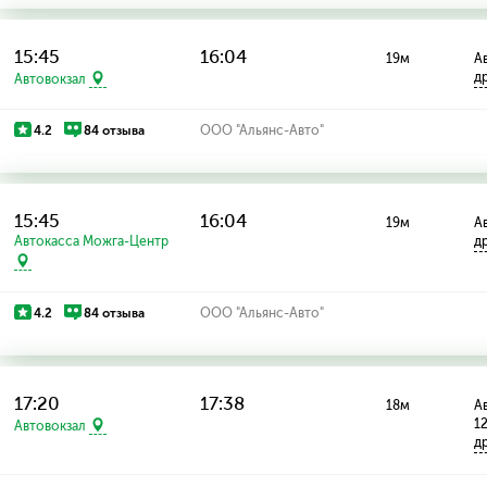
15:45
16:04
19м
Ав
д
Автовокзал
4.2
84 отзыва
ООО "Альянс-Авто"
15:45
16:04
19м
Ав
Автокасса Можга-Центр
д
4.2
84 отзыва
ООО "Альянс-Авто"
17:20
17:38
18м
Ав
1
Автовокзал
д