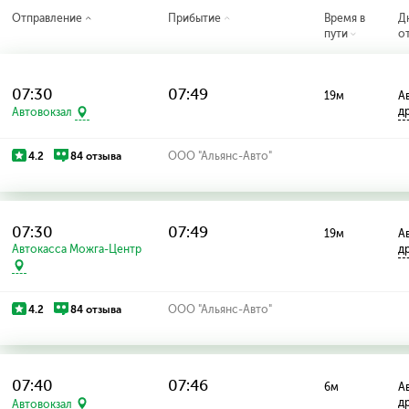
Отправление
Прибытие
Время в
Д
пути
о
07:30
07:49
19м
Ав
д
Автовокзал
4.2
84 отзыва
ООО "Альянс-Авто"
07:30
07:49
19м
Ав
Автокасса Можга-Центр
д
4.2
84 отзыва
ООО "Альянс-Авто"
07:40
07:46
6м
Ав
д
Автовокзал