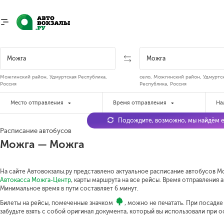
Можгинский район, Удмуртская Республика,
село, Можгинский район, Удмуртс
Россия
Республика, Россия
Место отправления
Время отправления
На
Подождите, возможно, мы найдём е
Расписание автобусов
Можга — Можга
На сайте Автовокзалы.ру представлено актуальное расписание автобусов Мо
Автокасса Можга-Центр
, карты маршрута на все рейсы. Время отправления ав
Минимальное время в пути составляет 6 минут.
Билеты на рейсы, помеченные значком
, можно не печатать. При посадк
забудьте взять с собой оригинал документа, который вы использовали при 