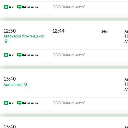
4.2
84 отзыва
ООО "Альянс-Авто"
12:30
12:44
14м
Ав
Автокасса Можга-Центр
1
д
4.2
84 отзыва
ООО "Альянс-Авто"
13:40
Ав
1
Автовокзал
д
4.2
84 отзыва
ООО "Альянс-Авто"
13:40
Ав