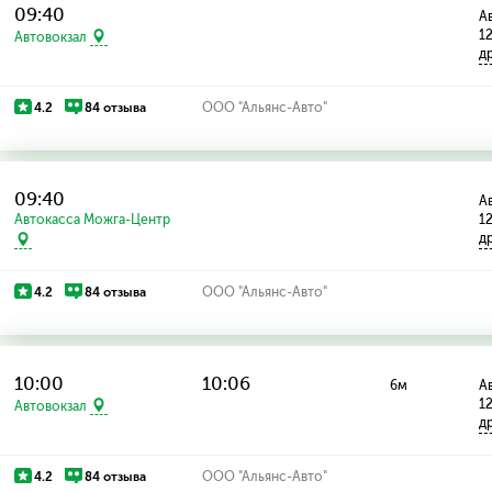
09:40
Ав
1
Автовокзал
д
4.2
84 отзыва
ООО "Альянс-Авто"
09:40
Ав
Автокасса Можга-Центр
1
д
4.2
84 отзыва
ООО "Альянс-Авто"
10:00
10:06
6м
Ав
1
Автовокзал
д
4.2
84 отзыва
ООО "Альянс-Авто"