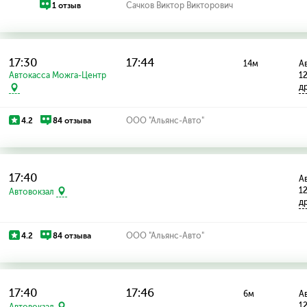
1 отзыв
Сачков Виктор Викторович
17:30
17:44
14м
Ав
Автокасса Можга-Центр
1
д
4.2
84 отзыва
ООО "Альянс-Авто"
17:40
Ав
1
Автовокзал
д
4.2
84 отзыва
ООО "Альянс-Авто"
17:40
17:46
6м
Ав
1
Автовокзал