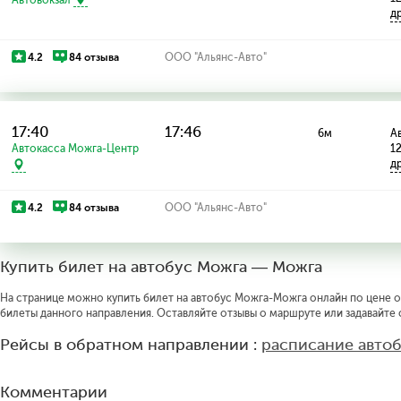
д
4.2
84 отзыва
ООО "Альянс-Авто"
17:40
17:46
6м
Ав
Автокасса Можга-Центр
1
д
4.2
84 отзыва
ООО "Альянс-Авто"
Купить билет на автобус Можга — Можга
На странице можно купить билет на автобус Можга-Можга онлайн по цене от
билеты данного направления. Оставляйте отзывы о маршруте или задавайте
Рейсы в обратном направлении :
расписание авто
Комментарии