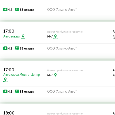
4.2
83 отзыва
ООО "Альянс-Авто"
17:00
А
Время прибытия неизвестно
д
Автовокзал
M-7
4.2
83 отзыва
ООО "Альянс-Авто"
17:00
А
Время прибытия неизвестно
Автокасса Можга-Центр
д
M-7
4.2
83 отзыва
ООО "Альянс-Авто"
18:00
А
Время прибытия неизвестно