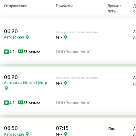
Отправление
Прибытие
Время в
Д
пути
о
06:20
А
Время прибытия неизвестно
д
Автовокзал
M-7
4.2
83 отзыва
ООО "Альянс-Авто"
06:20
А
Время прибытия неизвестно
Автокасса Можга-Центр
д
M-7
4.2
83 отзыва
ООО "Альянс-Авто"
06:50
07:15
25м
А
д
Автовокзал
M-7