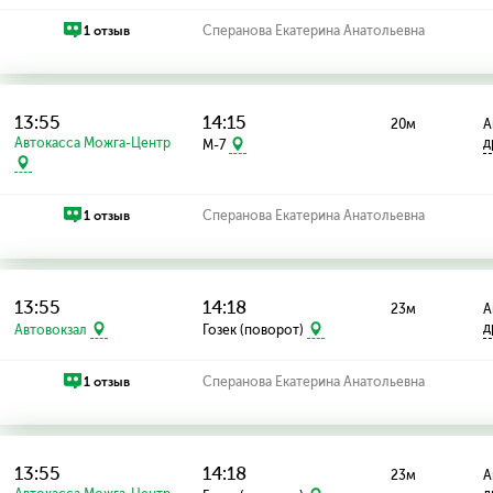
1 отзыв
Сперанова Екатерина Анатольевна
13:55
14:15
20м
А
Автокасса Можга-Центр
д
M-7
1 отзыв
Сперанова Екатерина Анатольевна
13:55
14:18
23м
А
д
Автовокзал
Гозек (поворот)
1 отзыв
Сперанова Екатерина Анатольевна
13:55
14:18
23м
А