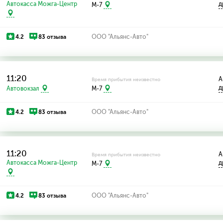
Автокасса Можга-Центр
д
M-7
4.2
83 отзыва
ООО "Альянс-Авто"
11:20
А
Время прибытия неизвестно
д
Автовокзал
M-7
4.2
83 отзыва
ООО "Альянс-Авто"
11:20
А
Время прибытия неизвестно
Автокасса Можга-Центр
д
M-7
4.2
83 отзыва
ООО "Альянс-Авто"