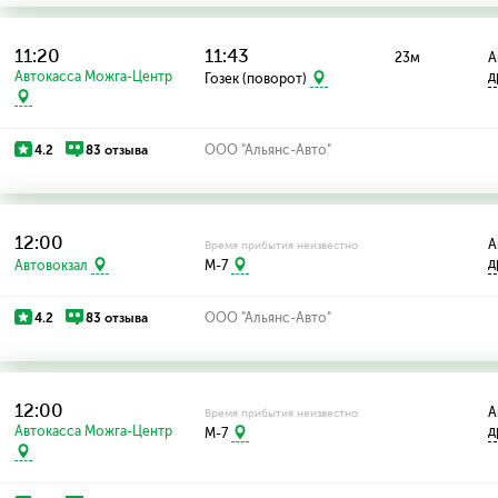
11:20
11:43
23м
А
Автокасса Можга-Центр
д
Гозек (поворот)
4.2
83 отзыва
ООО "Альянс-Авто"
12:00
А
Время прибытия неизвестно
д
Автовокзал
M-7
4.2
83 отзыва
ООО "Альянс-Авто"
12:00
А
Время прибытия неизвестно
Автокасса Можга-Центр
д
M-7