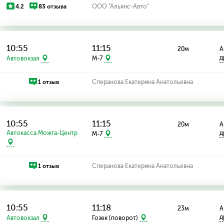
4.2
83 отзыва
ООО "Альянс-Авто"
10:55
11:15
20м
А
д
Автовокзал
M-7
1 отзыв
Сперанова Екатерина Анатольевна
10:55
11:15
20м
А
Автокасса Можга-Центр
д
M-7
1 отзыв
Сперанова Екатерина Анатольевна
10:55
11:18
23м
А
д
Автовокзал
Гозек (поворот)