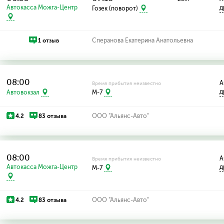
Автокасса Можга-Центр
д
Гозек (поворот)
1 отзыв
Сперанова Екатерина Анатольевна
08:00
А
Время прибытия неизвестно
д
Автовокзал
M-7
4.2
83 отзыва
ООО "Альянс-Авто"
08:00
А
Время прибытия неизвестно
Автокасса Можга-Центр
д
M-7
4.2
83 отзыва
ООО "Альянс-Авто"