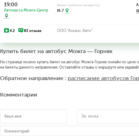
19:00
А
Время прибытия неизвестно
Автокасса Можга-Центр
д
M-7
4.2
83 отзыва
ООО "Альянс-Авто"
Купить билет на автобус Можга — Горняк
На странице можно купить билет на автобус Можга-Горняк онлайн по цене о
на билеты данного направления. Оставляйте отзывы о маршруте или задавай
Обратное направление :
расписание автобусов Го
Комментарии