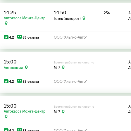
14:25
14:50
25м
А
Автокасса Можга-Центр
д
Гозек (поворот)
4.2
83 отзыва
ООО "Альянс-Авто"
15:00
А
Время прибытия неизвестно
д
Автовокзал
M-7
4.2
83 отзыва
ООО "Альянс-Авто"
15:00
А
Время прибытия неизвестно
Автокасса Можга-Центр
д
M-7
4.2
83 отзыва
ООО "Альянс-Авто"