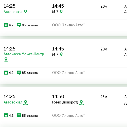
14:25
14:45
20м
А
д
Автовокзал
M-7
4.2
83 отзыва
ООО "Альянс-Авто"
14:25
14:45
20м
А
Автокасса Можга-Центр
д
M-7
4.2
83 отзыва
ООО "Альянс-Авто"
14:25
14:50
25м
А
д
Автовокзал
Гозек (поворот)
4.2
83 отзыва
ООО "Альянс-Авто"