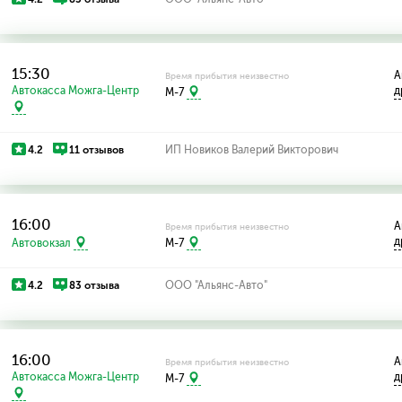
15:30
А
Время прибытия неизвестно
Автокасса Можга-Центр
д
M-7
4.2
11 отзывов
ИП Новиков Валерий Викторович
16:00
А
Время прибытия неизвестно
д
Автовокзал
M-7
4.2
83 отзыва
ООО "Альянс-Авто"
16:00
А
Время прибытия неизвестно
Автокасса Можга-Центр
д
M-7