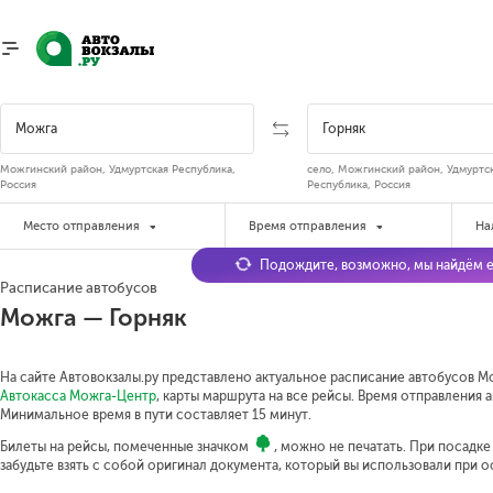
Можгинский район, Удмуртская Республика,
село, Можгинский район, Удмуртс
Россия
Республика, Россия
Место отправления
Время отправления
На
Подождите, возможно, мы найдём е
Расписание автобусов
Можга — Горняк
На сайте Автовокзалы.ру представлено актуальное расписание автобусов Мо
Автокасса Можга-Центр
, карты маршрута на все рейсы. Время отправления а
Минимальное время в пути составляет 15 минут.
Билеты на рейсы, помеченные значком
, можно не печатать. При посадк
забудьте взять с собой оригинал документа, который вы использовали при 