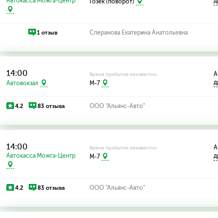
Автокасса Можга-Центр
д
Гозек (поворот)
1 отзыв
Сперанова Екатерина Анатольевна
14:00
А
Время прибытия неизвестно
д
Автовокзал
M-7
4.2
83 отзыва
ООО "Альянс-Авто"
14:00
А
Время прибытия неизвестно
Автокасса Можга-Центр
д
M-7
4.2
83 отзыва
ООО "Альянс-Авто"