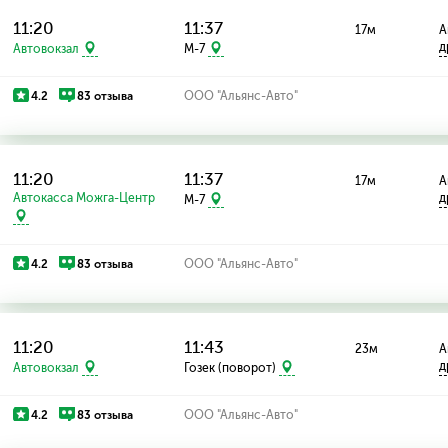
11:20
11:37
17м
А
д
Автовокзал
M-7
4.2
83 отзыва
ООО "Альянс-Авто"
11:20
11:37
17м
А
Автокасса Можга-Центр
д
M-7
4.2
83 отзыва
ООО "Альянс-Авто"
11:20
11:43
23м
А
д
Автовокзал
Гозек (поворот)
4.2
83 отзыва
ООО "Альянс-Авто"