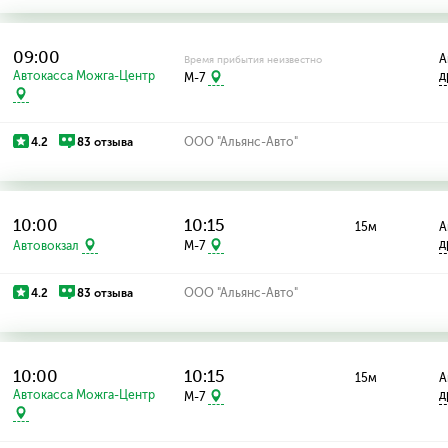
09:00
А
Время прибытия неизвестно
Автокасса Можга-Центр
д
M-7
4.2
83 отзыва
ООО "Альянс-Авто"
10:00
10:15
15м
А
д
Автовокзал
M-7
4.2
83 отзыва
ООО "Альянс-Авто"
10:00
10:15
15м
А
Автокасса Можга-Центр
д
M-7