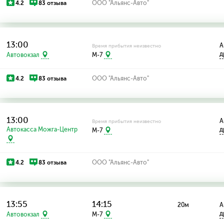
4.2
83 отзыва
ООО "Альянс-Авто"
13:00
А
Время прибытия неизвестно
д
Автовокзал
M-7
4.2
83 отзыва
ООО "Альянс-Авто"
13:00
А
Время прибытия неизвестно
Автокасса Можга-Центр
д
M-7
4.2
83 отзыва
ООО "Альянс-Авто"
13:55
14:15
20м
А
д
Автовокзал
M-7