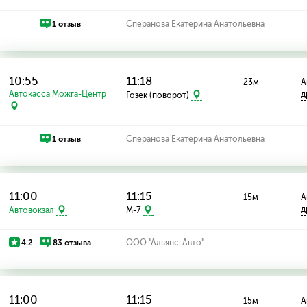
1 отзыв
Сперанова Екатерина Анатольевна
10:55
11:18
23м
А
Автокасса Можга-Центр
д
Гозек (поворот)
1 отзыв
Сперанова Екатерина Анатольевна
11:00
11:15
15м
А
д
Автовокзал
M-7
4.2
83 отзыва
ООО "Альянс-Авто"
11:00
11:15
15м
А