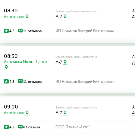
08:30
А
Время прибытия неизвестно
д
Автовокзал
M-7
4.2
11 отзывов
ИП Новиков Валерий Викторович
08:30
А
Время прибытия неизвестно
Автокасса Можга-Центр
д
M-7
4.2
11 отзывов
ИП Новиков Валерий Викторович
09:00
А
Время прибытия неизвестно
д
Автовокзал
M-7
4.2
83 отзыва
ООО "Альянс-Авто"