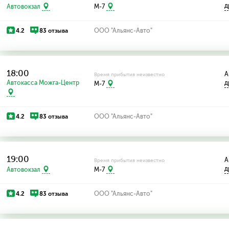
д
Автовокзал
M-7
4.2
83 отзыва
ООО "Альянс-Авто"
18:00
А
Время прибытия неизвестно
Автокасса Можга-Центр
д
M-7
4.2
83 отзыва
ООО "Альянс-Авто"
19:00
А
Время прибытия неизвестно
д
Автовокзал
M-7
4.2
83 отзыва
ООО "Альянс-Авто"