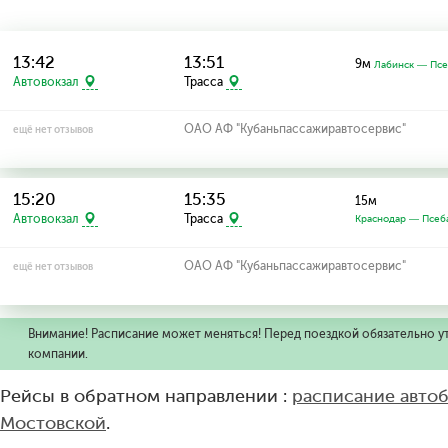
13:42
13:51
9м
Лабинск — Пс
Автовокзал
Трасса
ОАО АФ "Кубаньпассажиравтосервис"
ещё нет отзывов
15:20
15:35
15м
Автовокзал
Трасса
Краснодар — Псеб
ОАО АФ "Кубаньпассажиравтосервис"
ещё нет отзывов
Внимание! Расписание может меняться! Перед поездкой обязательно у
компании.
Рейсы в обратном направлении :
расписание авто
Мостовской
.