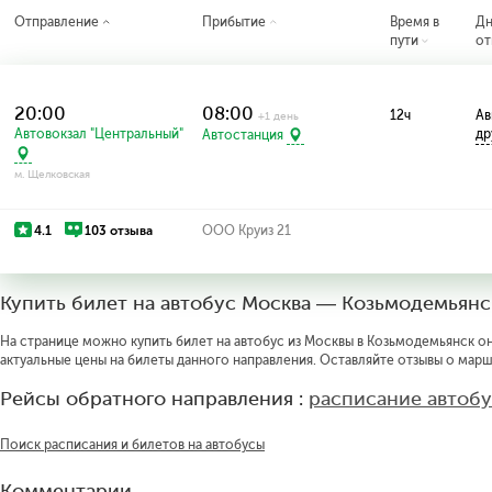
Отправление
Прибытие
Время в
Д
пути
от
20:00
08:00
12ч
Ав
+1 день
Автовокзал "Центральный"
др
Автостанция
м. Щелковская
4.1
103 отзыва
ООО Круиз 21
Купить билет на автобус Москва — Козьмодемьянс
На странице можно купить билет на автобус из Москвы в Козьмодемьянск он
актуальные цены на билеты данного направления. Оставляйте отзывы о марш
Рейсы обратного направления :
расписание автоб
Поиск расписания и билетов на автобусы
Комментарии