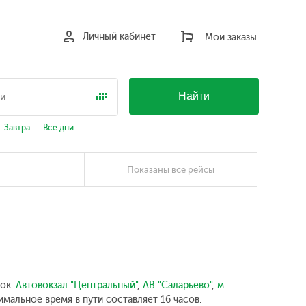
Личный кабинет
Мои заказы
Найти
Завтра
Все дни
Показаны все рейсы
вок:
Автовокзал "Центральный"
,
АВ "Саларьево"
,
м.
мальное время в пути составляет 16 часов.