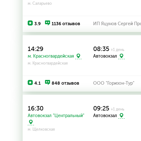
м. Саларьево
3.9
1136 отзывов
ИП Яцунов Сергей Пр
14:29
08:35
+1 день
м. Красногвардейская
Автовокзал
м. Красногвардейская
4.1
848 отзывов
ООО "Горизон-Тур"
16:30
09:25
+1 день
Автовокзал "Центральный"
Автовокзал
м. Щелковская