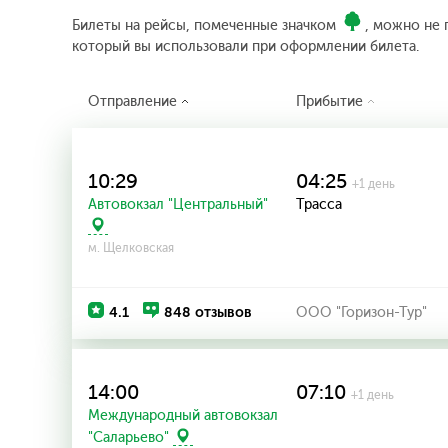
Билеты на рейсы, помеченные значком
, можно не 
который вы использовали при оформлении билета.
Отправление
Прибытие
10:29
04:25
+1 день
Автовокзал "Центральный"
Трасса
м. Щелковская
4.1
848 отзывов
ООО "Горизон-Тур"
14:00
07:10
+1 день
Международный автовокзал
"Саларьево"