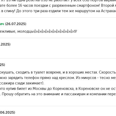
ХТ 26 ни одна розетка USB не работает у всех USB портов вырва
ьтате более 16 часов поездки с разряженным смартфоном! Второй 
 в спину! До этого три раза ездили тем же маршрутом на Астрахан
ич
(26.07.2025)
ежливые, молодцы👍👍👍👍👍👍👍👍👍👍👍💯
.2025)
25)
кушать, сходить в туалет вовремя, и в хороших местах. Скорость
жно зарядить телефон прямо над креслом. Из минусов - тесно м
ссажира сзади зажимает).
что купив билет из Москвы до Кореновска, в Кореновске он не ос
. Прошу обратить на это внимание и пассажирам и компании перев
06.2025)