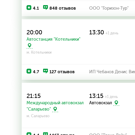
4.1
848 отзывов
ООО "Горизон-Тур"
20:00
13:30
+1 день
Автостанция "Котельники"
м. Котельники
4.7
127 отзывов
ИП Чебанов Денис Ви
21:15
13:15
+1 день
Международный автовокзал
Автовокзал
"Саларьево"
м. Саларьево