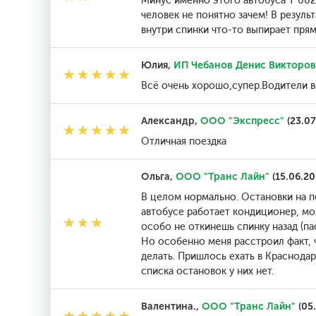
Минус именно этого автобуса Т 002 
человек не понятно зачем! В резул
внутри спинки что-то выпирает прям
Юлия,
ИП Чебанов Денис Викторов
Всё очень хорошо,супер.Водители в
Александр,
ООО "Экспресс"
(23.07
Отличная поездка
Ольга,
ООО "Транс Лайн"
(15.06.20
В целом нормально. Остановки на по
автобусе работает кондиционер, мо
особо не откинешь спинку назад (па
Но особенно меня расстроил факт, 
делать. Пришлось ехать в Краснодар
списка остановок у них нет.
Валентина.,
ООО "Транс Лайн"
(05.