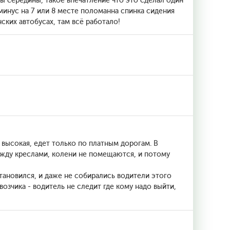
ны середины, такое впечатление что это сделал один
минус на 7 или 8 месте поломанна спинка сидения
ских автобусах, там всё работало!
 высокая, едет только по платным дорогам. В
ежду креслами, колени не помещаются, и потому
тановился, и даже не собирались водители этого
озчика - водитель не следит где кому надо выйти,