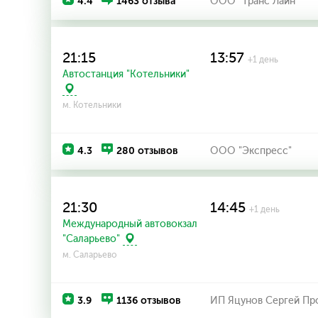
4.4
1463 отзыва
ООО "Транс Лайн"
21:15
13:57
+1 день
Автостанция "Котельники"
м. Котельники
4.3
280 отзывов
ООО "Экспресс"
21:30
14:45
+1 день
Международный автовокзал
"Саларьево"
м. Саларьево
3.9
1136 отзывов
ИП Яцунов Сергей Пр