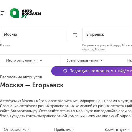
Россия
Егорьевск городской округ, Моско
область, Россия
Место отправления
Время отправления
На
Подождите, возможно, мы найдём е
Расписание автобусов
Москва — Егорьевск
Автобусы из Москвы в Егорьевск: расписание, маршрут, цены, время в пути, 
Сравнение автобусов разных транспортных компаний от разных автостанций 
сайте Автовокзалы.ру. Оставляйте отзывы о маршруте или задавайте свои в
Чтобы увидеть контакты транспортной компании, нажмите кнопку «Подроб
Отправление
Прибытие
Время в пути