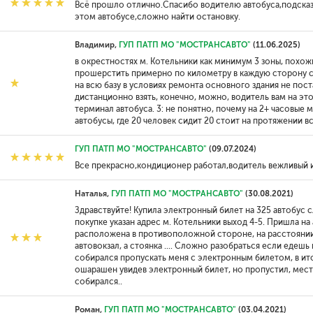
Всё прошло отлично.Спасибо водителю автобуса,подсказал
этом автобусе,сложно найти остановку.
Владимир,
ГУП ПАТП МО "МОСТРАНСАВТО"
(11.06.2025)
в окрестностях м. Котельники как минимум 3 зоны, похожи
прошерстить примерно по километру в каждую сторону с
на всю базу в условиях ремонта основного здания не поста
дистанционно взять, конечно, можно, водитель вам на это
терминал автобуса. 3: не понятно, почему на 2+ часовые
автобусы, где 20 человек сидит 20 стоит на протяжении в
ГУП ПАТП МО "МОСТРАНСАВТО"
(09.07.2024)
Все прекрасно,кондиционер работал,водитель вежливый 
Наталья,
ГУП ПАТП МО "МОСТРАНСАВТО"
(30.08.2021)
Здравствуйте! Купила электронный билет на 325 автобус 
покупке указан адрес м. Котельники выход 4-5. Пришла на 
расположена в противоположной стороне, на расстоянии 1 
автовокзал, а стоянка .... Сложно разобраться если едешь 
собирался пропускать меня с электронным билетом, в ит
ошарашен увидев электронный билет, но пропустил, место
собирался..
Роман,
ГУП ПАТП МО "МОСТРАНСАВТО"
(03.04.2021)