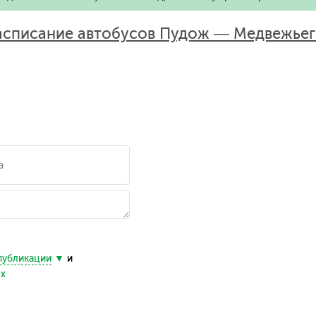
асписание автобусов Пудож — Медвежьег
публикации
и
ых