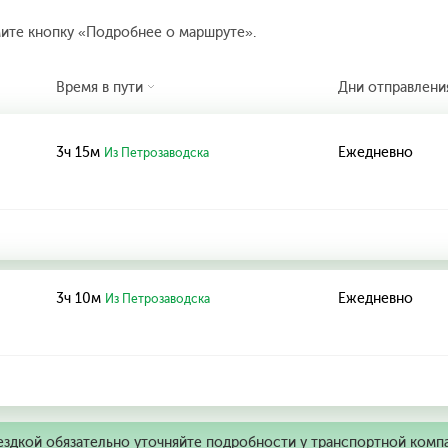
мите кнопку «Подробнее о маршруте».
Время в пути
Дни отправлени
3ч 15м
Ежедневно
Из Петрозаводска
3ч 10м
Ежедневно
Из Петрозаводска
ездкой обязательно уточняйте подробности у транспортной комп