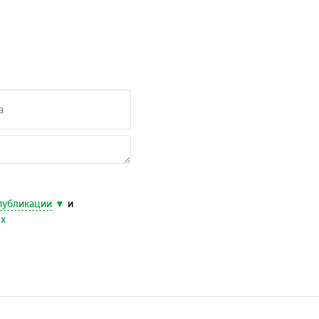
публикации
и
ых