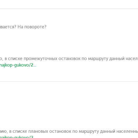
ивается? На повороте?
ю, в списке промежуточных остановок по маршруту данный насел
majkop-gukovo/2...
нию, в списке плановых остановок по маршруту данный населенны
majkop-gukovo/2...