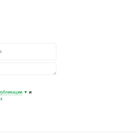
публикации
и
ых