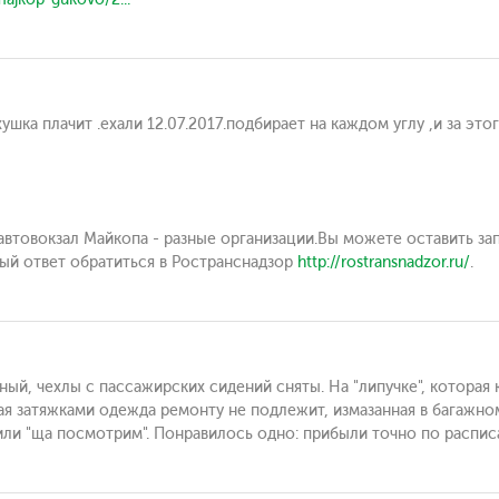
ка плачит .ехали 12.07.2017.подбирает на каждом углу ,и за этог
и автовокзал Майкопа - разные организации.Вы можете оставить за
ный ответ обратиться в Ространснадзор
http://rostransnadzor.ru/
.
зный, чехлы с пассажирских сидений сняты. На "липучке", которая 
ая затяжками одежда ремонту не подлежит, измазанная в багажно
 или "ща посмотрим". Понравилось одно: прибыли точно по распи