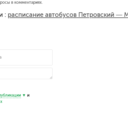
просы в комментариях.
и :
расписание автобусов Петровский — 
публикации
и
ых