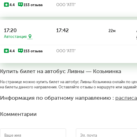
4.4
153 отзыва
ООО "АТП"
17:20
17:42
22м
Автостанция
4.4
153 отзыва
ООО "АТП"
Купить билет на автобус Ливны — Козьминка
На странице можно купить билет на автобус Ливны-Козьминка онлайн по цене
на билеты данного направления. Оставляйте отзывы о маршруте или задавай
Информация по обратному направлению :
расписа
Комментарии