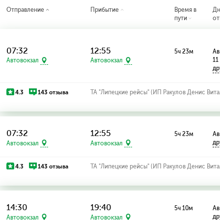
Отправление
Прибытие
Время в
Д
пути
от
07:32
12:55
5ч 23м
Ав
11
Автовокзал
Автовокзал
др
4.3
143 отзыва
ТА "Липецкие рейсы" (ИП Ракулов Денис Вита
07:32
12:55
5ч 23м
Ав
др
Автовокзал
Автовокзал
4.3
143 отзыва
ТА "Липецкие рейсы" (ИП Ракулов Денис Вита
14:30
19:40
5ч 10м
Ав
др
Автовокзал
Автовокзал