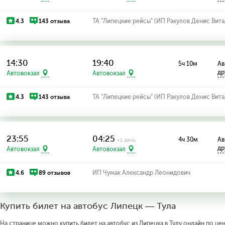
4.3
143 отзыва
ТА "Липецкие рейсы" (ИП Ракулов Денис Вита
14:30
19:40
5ч 10м
Ав
др
Автовокзал
Автовокзал
4.3
143 отзыва
ТА "Липецкие рейсы" (ИП Ракулов Денис Вита
23:55
04:25
4ч 30м
Ав
+1 день
др
Автовокзал
Автовокзал
4.6
89 отзывов
ИП Чумак Александр Леонидович
Купить билет на автобус Липецк — Тула
На странице можно купить билет на автобус из Липецка в Тулу онлайн по цен