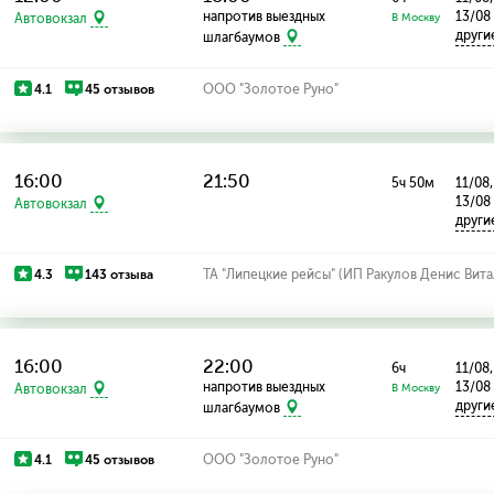
напротив выездных
13/08
Автовокзал
В Москву
други
шлагбаумов
4.1
45 отзывов
ООО "Золотое Руно"
16:00
21:50
5ч 50м
11/08,
13/08
Автовокзал
други
4.3
143 отзыва
ТА "Липецкие рейсы" (ИП Ракулов Денис Вита
16:00
22:00
6ч
11/08,
напротив выездных
13/08
Автовокзал
В Москву
други
шлагбаумов
4.1
45 отзывов
ООО "Золотое Руно"