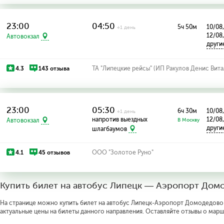
23:00
04:50
5ч 50м
10/08,
+1 день
12/08
Автовокзал
други
4.3
143 отзыва
ТА "Липецкие рейсы" (ИП Ракулов Денис Вита
23:00
05:30
6ч 30м
10/08,
+1 день
напротив выездных
12/08
Автовокзал
В Москву
други
шлагбаумов
4.1
45 отзывов
ООО "Золотое Руно"
Купить билет на автобус Липецк — Аэропорт Дом
На странице можно купить билет на автобус Липецк-Аэропорт Домодедово о
актуальные цены на билеты данного направления. Оставляйте отзывы о марш