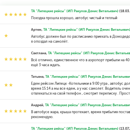
ТА "Липецкие рейсы" (ИП Ракулов Денис Витальевич)
(18.03
Поездка прошла хорошо, автобус чистый и теплый
Артем,
ТА "Липецкие рейсы" (ИП Ракулов Денис Витальевич
Автобус должен был по расписанию приехать в Домодедово 
я опоздал на самолёт.
Светлана,
ТА "Липецкие рейсы" (ИП Ракулов Денис Витальев
Всё отлично, единственное что в аэропорт прибыли на 40
ещё 3 часа ждать.
Татьяна,
ТА "Липецкие рейсы" (ИП Ракулов Денис Витальеви
Едем рейсом Липецк -Котельники в 9:00 утра , автобус до
время 15:14 а мы все едем, а у нас самолет. Водитель оче
отвлекаться на свой телефон , смотрит переписку . Просто
Андрей,
ТА "Липецкие рейсы" (ИП Ракулов Денис Витальеви
В автобусе жара, крыша протекает, время прибытия поста
рекомендую.
ТА "Липецкие рейсы" (ИП Ракулов Денис Витальевич)
(13.07