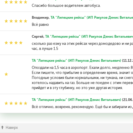
Спасибо большое водителем автобуса.
Владимир,
ТА "Липецкие рейсы" (ИП Ракулов Денис Виталье
Всё равно
Сергей,
ТА "Липецкие рейсы" (ИП Ракулов Денис Витальевич
сколько раз езжу на этих рейсах через домодедово и ни р
час, в лучше 1.5
ТА "Липецкие рейсы" (ИП Ракулов Денис Витальевич)
(11.12
Опоздали на 1,5 часа в аэропорт. Ехали долго, медленно 8
Если пишете, что прибытие в определение время, значит о
Погодные условия были нормальными, ни тумана, ни снегопа
хотелось надавить на газ. Больше не поедем с этим пере
прийдет и в эту глубинку, но это уже другая история.
ТА "Липецкие рейсы" (ИП Ракулов Денис Витальевич)
(21.06
Всё отлично, вовремя, рекомендую. Ещё бы и забирали из Д
Наверх