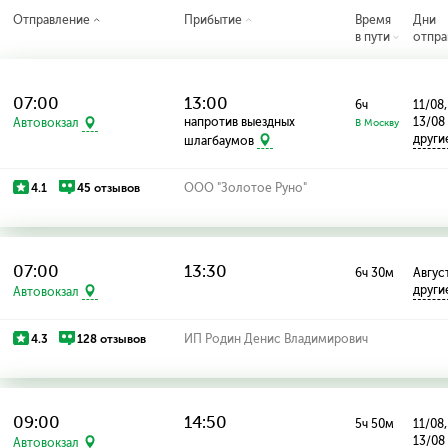
Отправление
Прибытие
Время
Дни
в пути
отпра
07:00
13:00
6ч
11/08,
напротив выездных
13/08
Автовокзал
В Москву
други
шлагбаумов
4.1
45 отзывов
ООО "Золотое Руно"
07:00
13:30
6ч 30м
Август
други
Автовокзал
4.3
128 отзывов
ИП Родин Денис Владимирович
09:00
14:50
5ч 50м
11/08,
13/08
Автовокзал