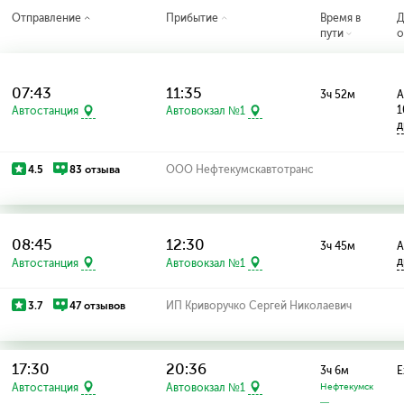
Отправление
Прибытие
Время в
Д
пути
о
07:43
11:35
3ч 52м
А
1
Автостанция
Автовокзал №1
д
4.5
83 отзыва
ООО Нефтекумскавтотранс
08:45
12:30
3ч 45м
А
д
Автостанция
Автовокзал №1
3.7
47 отзывов
ИП Криворучко Сергей Николаевич
17:30
20:36
3ч 6м
Е
Автостанция
Автовокзал №1
Нефтекумск
—