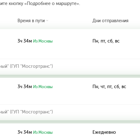
мите кнопку «Подробнее о маршруте».
Время в пути
Дни отправления
3ч 34м
Пн, пт, сб, вс
Из Москвы
ный" (ГУП "Мосгортранс")
3ч 34м
Пн, чт, пт, сб, вс
Из Москвы
ный" (ГУП "Мосгортранс")
3ч 34м
Ежедневно
Из Москвы