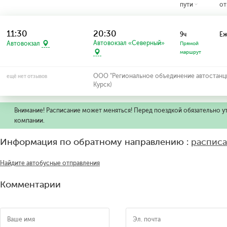
пути
от
11:30
20:30
9ч
Еж
Автовокзал «Северный»
Автовокзал
Прямой
маршрут
ООО "Региональное объединение автостанций
ещё нет отзывов
Курск)
Внимание! Расписание может меняться! Перед поездкой обязательно у
компании.
Информация по обратному направлению :
расписа
Найдите автобусные отправления
Комментарии