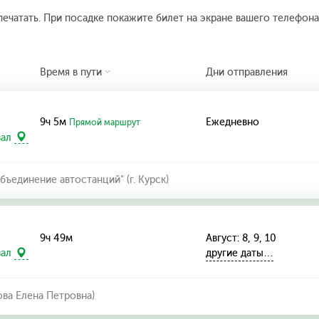
печатать. При посадке покажите билет на экране вашего телефона.
Время в пути
Дни отправления
9ч 5м
Ежедневно
Прямой маршрут
зал
ъединение автостанций" (г. Курск)
9ч 49м
Август: 8, 9, 10
другие даты…
зал
ва Елена Петровна)