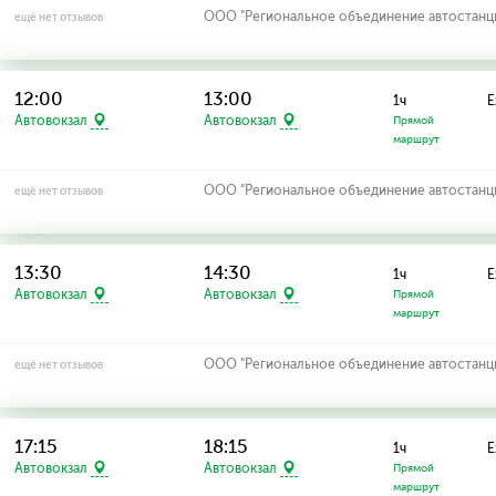
ООО "Региональное объединение автостанций
ещё нет отзывов
12:00
13:00
1ч
Е
Автовокзал
Автовокзал
Прямой
маршрут
ООО "Региональное объединение автостанций
ещё нет отзывов
13:30
14:30
1ч
Е
Автовокзал
Автовокзал
Прямой
маршрут
ООО "Региональное объединение автостанций
ещё нет отзывов
17:15
18:15
1ч
Е
Автовокзал
Автовокзал
Прямой
маршрут