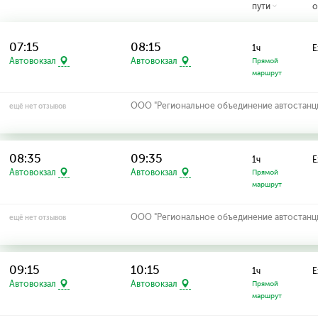
пути
о
07:15
08:15
1ч
Е
Автовокзал
Автовокзал
Прямой
маршрут
ООО "Региональное объединение автостанций
ещё нет отзывов
08:35
09:35
1ч
Е
Автовокзал
Автовокзал
Прямой
маршрут
ООО "Региональное объединение автостанций
ещё нет отзывов
09:15
10:15
1ч
Е
Автовокзал
Автовокзал
Прямой
маршрут