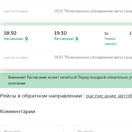
ООО "Региональное объединение автостанций
ещё нет отзывов
18:30
19:30
1ч
Е
Автовокзал
Автовокзал
Прямой
маршрут
ООО "Региональное объединение автостанций
ещё нет отзывов
Внимание! Расписание может меняться! Перед поездкой обязательно у
компании.
Рейсы в обратном направлении :
расписание автоб
Комментарии