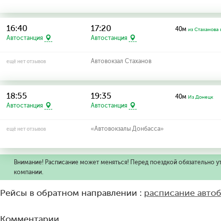
16:40
17:20
40м
из Стаханова 
Автостанция
Автостанция
Автовокзал Стаханов
ещё нет отзывов
18:55
19:35
40м
Из Донецк
Автостанция
Автостанция
«Автовокзалы Донбасса»
ещё нет отзывов
Внимание! Расписание может меняться! Перед поездкой обязательно у
компании.
Рейсы в обратном направлении :
расписание авто
Комментарии