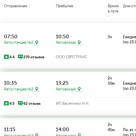
Отправление
Прибытие
Время
Дни от
в пути
07:50
10:50
3ч
Ежедн
(по 23.
Автостанция №2
Автовокзал
4.4
270 отзывов
ООО ЕВРОТРАНС
2ч
10:35
13:25
50м
Ежедн
(по 23.
Автостанция №2
Автовокзал
4.5
62 отзыва
ИП Василенко Н.Н.
2ч
11:15
14:00
45м
Пн, вт, 
(по 23.
Автостанция №2
Автовокзал