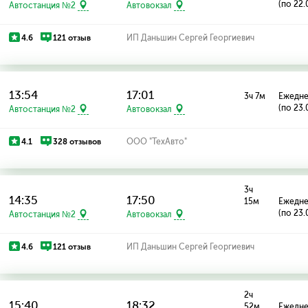
(по 22.
Автостанция №2
Автовокзал
4.6
121 отзыв
ИП Даньшин Сергей Георгиевич
13:54
17:01
3ч 7м
Ежедн
(по 23.
Автостанция №2
Автовокзал
4.1
328 отзывов
ООО "ТехАвто"
3ч
14:35
17:50
15м
Ежедн
(по 23.
Автостанция №2
Автовокзал
4.6
121 отзыв
ИП Даньшин Сергей Георгиевич
2ч
15:40
18:32
52м
Ежедн