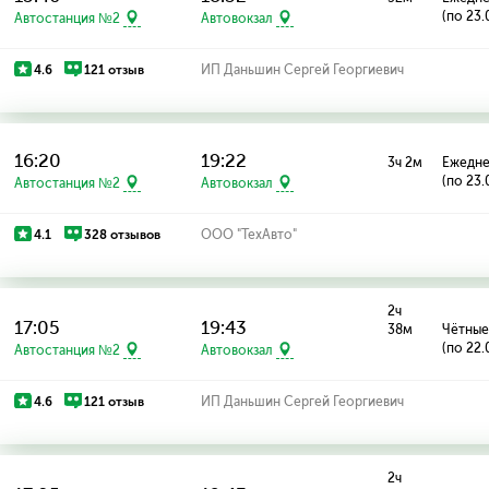
(по 23.
Автостанция №2
Автовокзал
4.6
121 отзыв
ИП Даньшин Сергей Георгиевич
16:20
19:22
3ч 2м
Ежедн
(по 23.
Автостанция №2
Автовокзал
4.1
328 отзывов
ООО "ТехАвто"
2ч
17:05
19:43
38м
Чётные
(по 22.
Автостанция №2
Автовокзал
4.6
121 отзыв
ИП Даньшин Сергей Георгиевич
2ч