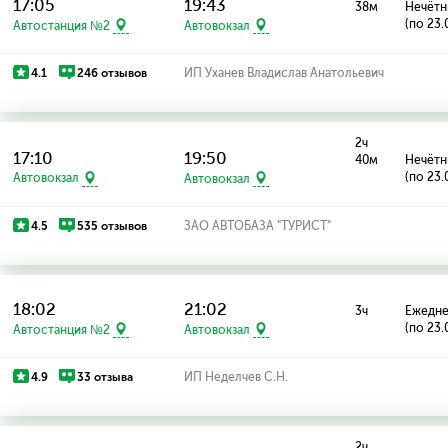
17:05
19:43
38м
Нечётн
(по 23.
Автостанция №2
Автовокзал
4.1
246 отзывов
ИП Уханев Владислав Анатольевич
2ч
17:10
19:50
40м
Нечётн
(по 23.
Автовокзал
Автовокзал
4.5
535 отзывов
ЗАО АВТОБАЗА "ТУРИСТ"
18:02
21:02
3ч
Ежедн
(по 23.
Автостанция №2
Автовокзал
4.9
33 отзыва
ИП Неделчев С.Н.
2ч