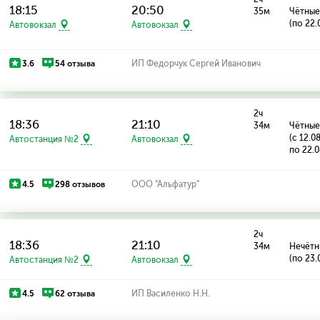
18:15
20:50
35м
Чётные
(по 22.
Автовокзал
Автовокзал
3.6
54 отзыва
ИП Федорчук Сергей Иванович
2ч
18:36
21:10
34м
Чётные
(с 12.0
Автостанция №2
Автовокзал
по 22.0
4.5
298 отзывов
ООО "Альфатур"
2ч
18:36
21:10
34м
Нечётн
(по 23.
Автостанция №2
Автовокзал
4.5
62 отзыва
ИП Василенко Н.Н.