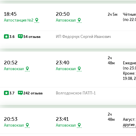
18:45
20:50
2ч 5м
Чётные
(по 22.
Автостанция №2
Автовокзал
3.6
54 отзыва
ИП Федорчук Сергей Иванович
2ч
20:52
23:40
48м
Ежедн
(по 23.
Автовокзал
Автовокзал
Кроме: 
19.08, 
3.7
242 отзыва
Волгодонское ПАТП-1
2ч
20:53
23:41
48м
Август: 
другие
Автовокзал
Автовокзал