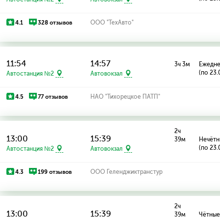
4.1
328 отзывов
ООО "ТехАвто"
11:54
14:57
3ч 3м
Ежедн
(по 23.
Автостанция №2
Автовокзал
4.5
77 отзывов
НАО "Тихорецкое ПАТП"
2ч
13:00
15:39
39м
Нечётн
(по 23.
Автостанция №2
Автовокзал
4.3
199 отзывов
ООО Геленджиктранстур
2ч
13:00
15:39
39м
Чётные