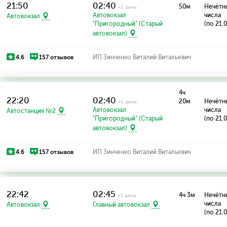
21:50
02:40
50м
Нечётн
+1 день
Автовокзал
числа
Автовокзал
"Пригородный" (Старый
(по 21.
автовокзал)
4.6
157 отзывов
ИП Зинченко Виталий Витальевич
4ч
22:20
02:40
20м
Нечётн
+1 день
Автовокзал
числа
Автостанция №2
"Пригородный" (Старый
(по 21.
автовокзал)
4.6
157 отзывов
ИП Зинченко Виталий Витальевич
22:42
02:45
4ч 3м
Нечётн
+1 день
числа
Автовокзал
Главный автовокзал
(по 21.