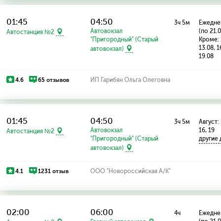
01:45
04:50
3ч 5м
Ежедне
Автовокзал
(по 21.
Автостанция №2
"Пригородный" (Старый
Кроме: 
13.08, 1
автовокзал)
19.08
4.6
65 отзывов
ИП Гарибян Ольга Олеговна
01:45
04:50
3ч 5м
Август: 
Автовокзал
16, 19
Автостанция №2
"Пригородный" (Старый
другие
автовокзал)
4.1
1231 отзыв
ООО "Новороссийская А/К"
02:00
06:00
4ч
Ежедне