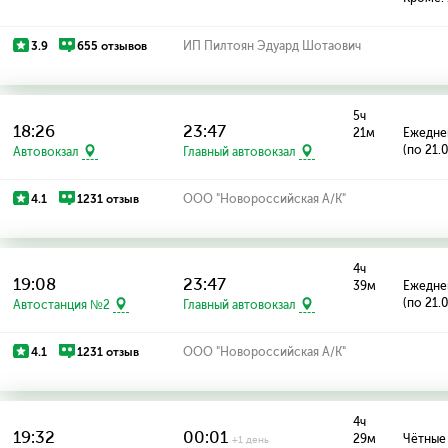
3.9
655 отзывов
ИП Пилтоян Эдуард Шотаович
5ч
18:26
23:47
21м
Ежедне
(по 21.
Автовокзал
Главный автовокзал
4.1
1231 отзыв
ООО "Новороссийская А/К"
4ч
19:08
23:47
39м
Ежедне
(по 21.
Автостанция №2
Главный автовокзал
4.1
1231 отзыв
ООО "Новороссийская А/К"
4ч
19:32
00:01
29м
Чётные
+1 день