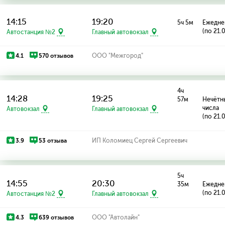
14:15
19:20
5ч 5м
Ежедне
(по 21.
Автостанция №2
Главный автовокзал
4.1
570 отзывов
ООО "Межгород"
4ч
14:28
19:25
57м
Нечётн
числа
Автовокзал
Главный автовокзал
(по 21.
3.9
53 отзыва
ИП Коломиец Сергей Сергеевич
5ч
14:55
20:30
35м
Ежедне
(по 21.
Автостанция №2
Главный автовокзал
4.3
639 отзывов
ООО "Автолайн"