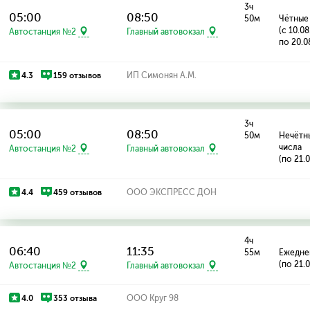
3ч
05:00
08:50
50м
Чётные
(с 10.0
Автостанция №2
Главный автовокзал
по 20.0
4.3
159 отзывов
ИП Симонян А.М.
3ч
05:00
08:50
50м
Нечётн
числа
Автостанция №2
Главный автовокзал
(по 21.
4.4
459 отзывов
ООО ЭКСПРЕСС ДОН
4ч
06:40
11:35
55м
Ежедне
(по 21.
Автостанция №2
Главный автовокзал
4.0
353 отзыва
ООО Круг 98