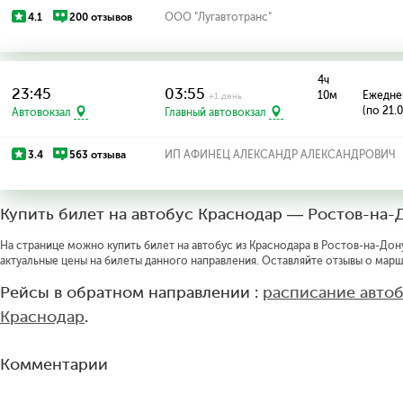
4.1
200 отзывов
ООО "Лугавтотранс"
4ч
23:45
03:55
10м
Ежедне
+1 день
(по 21.
Автовокзал
Главный автовокзал
3.4
563 отзыва
ИП АФИНЕЦ АЛЕКСАНДР АЛЕКСАНДРОВИЧ
Купить билет на автобус Краснодар — Ростов-на-
На странице можно купить билет на автобус из Краснодара в Ростов-на-Дону
актуальные цены на билеты данного направления. Оставляйте отзывы о марш
Рейсы в обратном направлении :
расписание авто
Краснодар
.
Комментарии