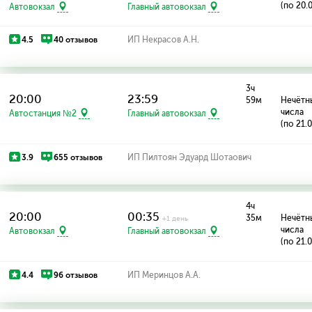
(по 20.
Автовокзал
Главный автовокзал
4.5
40 отзывов
ИП Некрасов А.Н.
3ч
20:00
23:59
59м
Нечётн
числа
Автостанция №2
Главный автовокзал
(по 21.
3.9
655 отзывов
ИП Пилтоян Эдуард Шотаович
4ч
20:00
00:35
35м
Нечётн
+1 день
числа
Автовокзал
Главный автовокзал
(по 21.
4.4
96 отзывов
ИП Меринцов А.А.