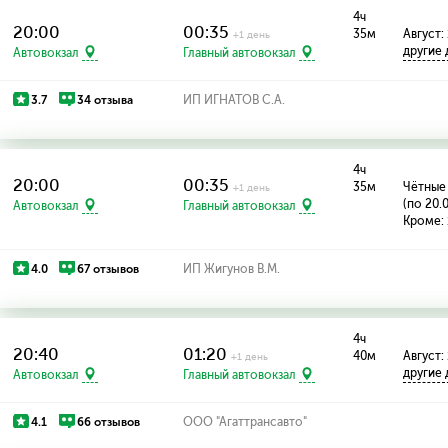
4ч
20:00
00:35
35м
Август:
+1 день
другие
Автовокзал
Главный автовокзал
3.7
34 отзыва
ИП ИГНАТОВ С.А.
4ч
20:00
00:35
35м
Чётные
+1 день
(по 20.
Автовокзал
Главный автовокзал
Кроме: 
4.0
67 отзывов
ИП Жигунов В.М.
4ч
20:40
01:20
40м
Август: 
+1 день
другие
Автовокзал
Главный автовокзал
4.1
66 отзывов
ООО "Агаттрансавто"