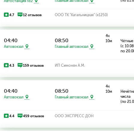
(по 21.
Автостанция №2
Главный автовокзал
4.7
12 отзывов
ООО ТК "Кагальницкая" (к1250)
4ч
04:40
08:50
10м
Чётные
(с 10.0
Автовокзал
Главный автовокзал
по 20.0
4.3
159 отзывов
ИП Симонян А.М.
4ч
04:40
08:50
10м
Нечётн
числа
Автовокзал
Главный автовокзал
(по 21.
4.4
459 отзывов
ООО ЭКСПРЕСС ДОН