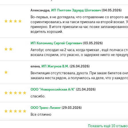
Александра,
ИП Пилтоян Эдуард Шотаович
(04.05.2026)
Во-первых, я не доглядела, что отправление со второго а
сориентировалась и на такси приехала на второй вокзал. 
примерно. В итоге приехали на час позже запланированн
водитель хороший.
ИП Коломиец Сергей Сергеевич
(03.05.2026)
Автобус опоздал на 2 часа, когда приехал , ещё полчаса ст
вокзала спорили, это ужасно, о задержке никто не предуп
елена,
ИП Жигунов В.М.
(26.04.2026)
Вентиляция отсутствовала, духота .При заказе билетов о
заказала места рядом, а получилось на деле, что у каждо
ООО "Новороссийская А/К"
(21.04.2026)
спасибо.
ООО Транс-Лизинг
(29.03.2026)
Все отлично
Показать ещё
10
отзыво