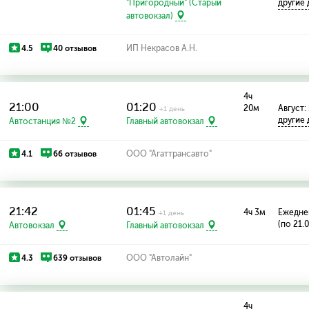
"Пригородный" (Старый
другие
автовокзал)
4.5
40 отзывов
ИП Некрасов А.Н.
4ч
21:00
01:20
20м
Август: 
+1 день
другие
Автостанция №2
Главный автовокзал
4.1
66 отзывов
ООО "Агаттрансавто"
21:42
01:45
4ч 3м
Ежедне
+1 день
(по 21.
Автовокзал
Главный автовокзал
4.3
639 отзывов
ООО "Автолайн"
4ч