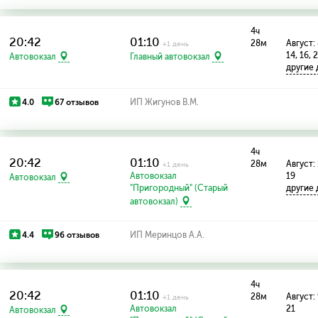
4ч
20:42
01:10
28м
Август: 
+1 день
14, 16, 
Автовокзал
Главный автовокзал
другие
4.0
67 отзывов
ИП Жигунов В.М.
4ч
20:42
01:10
28м
Август: 
+1 день
Автовокзал
19
Автовокзал
"Пригородный" (Старый
другие
автовокзал)
4.4
96 отзывов
ИП Меринцов А.А.
4ч
20:42
01:10
28м
Август: 
+1 день
Автовокзал
21
Автовокзал