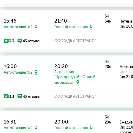
5ч
15:46
21:40
54м
Чётные
(по 20.
Автостанция №2
Главный автовокзал
3.3
43 отзыва
ООО "АДК АВТОТРАНС"
4ч
16:00
20:20
20м
Нечётн
Автовокзал
числа
Автостанция №2
"Пригородный" (Старый
(по 21.
автовокзал)
3.3
43 отзыва
ООО "АДК АВТОТРАНС"
3ч
16:31
20:00
29м
Ежедне
(по 21.
Автостанция №2
Главный автовокзал
Кроме: 