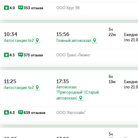
4.0
353 отзыва
ООО Круг 98
5ч
10:34
15:56
22м
Ежедне
(по 21.
Автостанция №2
Главный автовокзал
4.3
373 отзыва
ООО Транс-Лизинг
6ч
11:25
17:35
10м
Ежедне
Автовокзал
(по 21.
Автостанция №2
"Пригородный" (Старый
автовокзал)
4.3
639 отзывов
ООО "Автолайн"
5ч