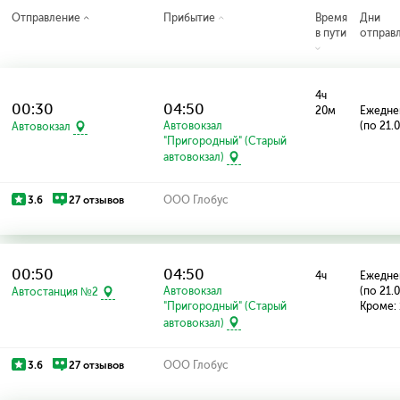
Отправление
Прибытие
Время
Дни
в пути
отправ
4ч
00:30
04:50
20м
Ежедне
Автовокзал
(по 21.
Автовокзал
"Пригородный" (Старый
автовокзал)
3.6
27 отзывов
ООО Глобус
00:50
04:50
4ч
Ежедне
Автовокзал
(по 21.
Автостанция №2
"Пригородный" (Старый
Кроме: 
автовокзал)
3.6
27 отзывов
ООО Глобус