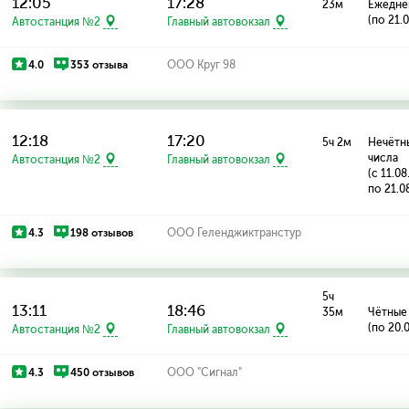
12:05
17:28
23м
Ежедне
(по 21.
Автостанция №2
Главный автовокзал
4.0
353 отзыва
ООО Круг 98
12:18
17:20
5ч 2м
Нечётн
числа
Автостанция №2
Главный автовокзал
(с 11.0
по 21.0
4.3
198 отзывов
ООО Геленджиктранстур
5ч
13:11
18:46
35м
Чётные
(по 20.
Автостанция №2
Главный автовокзал
4.3
450 отзывов
ООО "Сигнал"