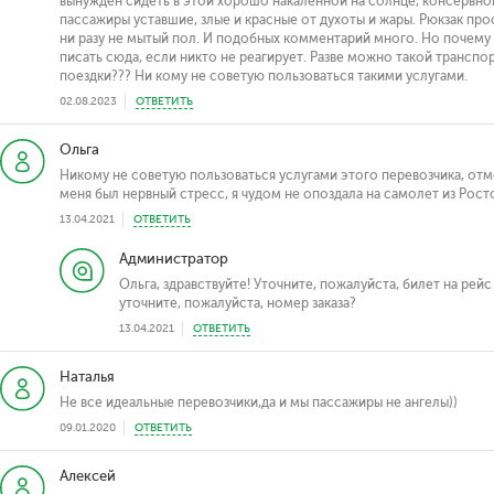
вынужден сидеть в этой хорошо накалённой на солнце, консервной
пассажиры уставшие, злые и красные от духоты и жары. Рюкзак про
ни разу не мытый пол. И подобных комментарий много. Но почему 
писать сюда, если никто не реагирует. Разве можно такой транспор
поездки??? Ни кому не советую пользоваться такими услугами.
02.08.2023
ОТВЕТИТЬ
Ольга
Никому не советую пользоваться услугами этого перевозчика, отм
меня был нервный стресс, я чудом не опоздала на самолет из Рост
13.04.2021
ОТВЕТИТЬ
Администратор
Ольга, здравствуйте! Уточните, пожалуйста, билет на рей
уточните, пожалуйста, номер заказа?
13.04.2021
ОТВЕТИТЬ
Наталья
Не все идеальные перевозчики,да и мы пассажиры не ангелы))
09.01.2020
ОТВЕТИТЬ
Алексей