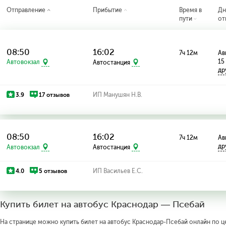
Отправление
Прибытие
Время в
Дн
пути
от
08:50
16:02
7ч 12м
Ав
15
Автовокзал
Автостанция
др
3.9
17 отзывов
ИП Манушян Н.В.
08:50
16:02
7ч 12м
Ав
др
Автовокзал
Автостанция
4.0
5 отзывов
ИП Васильев E.C.
Купить билет на автобус Краснодар — Псебай
На странице можно купить билет на автобус Краснодар-Псебай онлайн по це