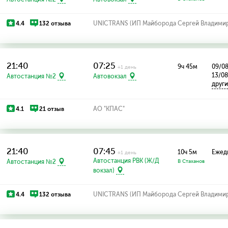
4.4
132 отзыва
UNICTRANS (ИП Майборода Сергей Владими
21:40
07:25
9ч 45м
09/08
+1 день
13/0
Автостанция №2
Автовокзал
друг
4.1
21 отзыв
АО "КПАС"
21:40
07:45
10ч 5м
Ежед
+1 день
Автостанция РВК (Ж/Д
Автостанция №2
В Стаханов
вокзал)
4.4
132 отзыва
UNICTRANS (ИП Майборода Сергей Владими