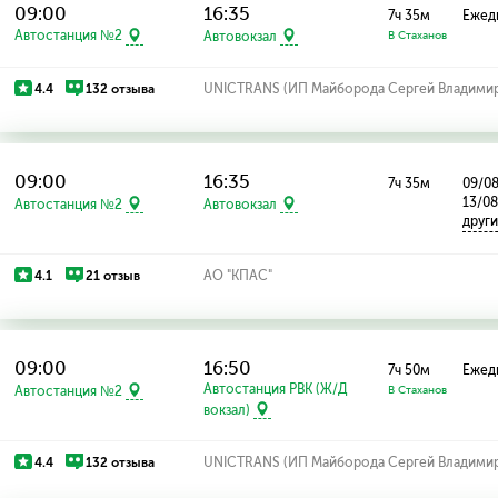
09:00
16:35
7ч 35м
Ежед
Автостанция №2
Автовокзал
В Стаханов
4.4
132 отзыва
UNICTRANS (ИП Майборода Сергей Владими
09:00
16:35
7ч 35м
09/08
13/0
Автостанция №2
Автовокзал
друг
4.1
21 отзыв
АО "КПАС"
09:00
16:50
7ч 50м
Ежед
Автостанция РВК (Ж/Д
Автостанция №2
В Стаханов
вокзал)
4.4
132 отзыва
UNICTRANS (ИП Майборода Сергей Владими