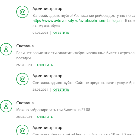
Администратор
Валерий, здравствуйте! Расписание рейсов доступно по с
https://www.avtovokzaly.ru/avtobus/krasnodar-lugan...
К сож
схему автобуса.
04.08.2025
ОТВЕТИТЬ
Светлана
Если нет возможности оплатить забронированные билеты через сай
посадки
25.08.2024
ОТВЕТИТЬ
Администратор
Светлана, здравствуйте. Сайт не предоставляет услуги бр
25.08.2024
ОТВЕТИТЬ
Светлана
Можно забронировать три билета на 27.08
25.08.2024
ОТВЕТИТЬ
Администратор
Светлана, Здравствуйте! Бронь действует от 10 до 30 мин