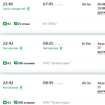
21:40
07:45
10ч 5м
09/08
+1 день
13/0
Автостанция №2
друг
4.1
21 отзыв
АО "КПАС"
22:42
08:25
9ч 43м
Август
+1 день
13
Автовокзал
Автовокзал
друг
4.1
200 отзывов
ООО "Лугавтотранс"
22:42
08:45
10ч 3м
Август
+1 день
13
Автовокзал
друг
4.1
200 отзывов
ООО "Лугавтотранс"