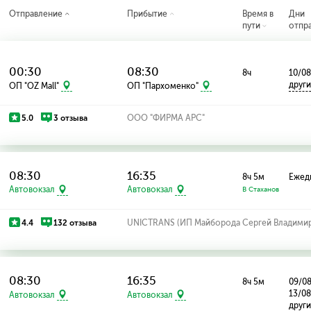
Отправление
Прибытие
Время в
Дни
пути
отпр
00:30
08:30
8ч
10/08
друг
ОП "OZ Mall"
ОП "Пархоменко"
5.0
3 отзыва
ООО "ФИРМА АРС"
08:30
16:35
8ч 5м
Ежед
Автовокзал
Автовокзал
В Стаханов
4.4
132 отзыва
UNICTRANS (ИП Майборода Сергей Владими
08:30
16:35
8ч 5м
09/08
13/0
Автовокзал
Автовокзал
друг