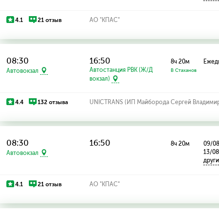
4.1
21 отзыв
АО "КПАС"
08:30
16:50
8ч 20м
Ежед
Автостанция РВК (Ж/Д
Автовокзал
В Стаханов
вокзал)
4.4
132 отзыва
UNICTRANS (ИП Майборода Сергей Владими
08:30
16:50
8ч 20м
09/08
13/0
Автовокзал
друг
4.1
21 отзыв
АО "КПАС"