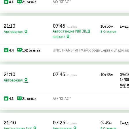
4.1
21 отзыв
АО "КПАС"
21:10
07:45
10ч 35м
Ежед
+1 день
Автостанция РВК (Ж/Д
Автовокзал
В Стаханов
вокзал)
4.4
132 отзыва
UNICTRANS (ИП Майборода Сергей Владими
21:10
07:45
10ч 35м
09/08
+1 день
13/0
Автовокзал
друг
4.1
21 отзыв
АО "КПАС"
21:40
07:25
9ч 45м
Ежед
+1 день
Автостанция №2
Автовокзал
В Стаханов