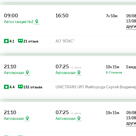
09:00
16:50
7ч 50м
09/08
13/0
Автостанция №2
друг
4.1
21 отзыв
АО "КПАС"
21:10
07:25
10ч 15м
Ежед
+1 день
Автовокзал
Автовокзал
В Стаханов
4.4
132 отзыва
UNICTRANS (ИП Майборода Сергей Владими
21:10
07:25
10ч 15м
09/08
+1 день
13/0
Автовокзал
Автовокзал
друг