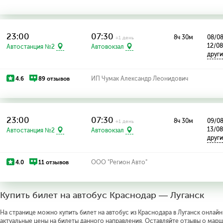
23:00
07:30
8ч 30м
08/08
+1 день
12/08
Автостанция №2
Автовокзал
друг
4.6
89 отзывов
ИП Чумак Александр Леонидович
23:00
07:30
8ч 30м
09/08
+1 день
13/0
Автостанция №2
Автовокзал
друг
4.0
11 отзывов
ООО "Регион Авто"
Купить билет на автобус Краснодар — Луганск
На странице можно купить билет на автобус из Краснодара в Луганск онлайн
актуальные цены на билеты данного направления. Оставляйте отзывы о марш