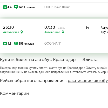
4.4
1463 отзыва
ООО "Транс Лайн"
23:30
07:30
8ч
Авгус
+1 день
друг
Автовокзал
Автовокзал
4.3
553 отзыва
ООО "МАП"
Купить билет на автобус Краснодар — Элиста
На странице можно купить билет на автобус из Краснодара в Элисту онлайн 
актуальные цены на билеты данного направления. Оставляйте отзывы о марш
Рейсы обратного направления :
расписание автоб
Комментарии