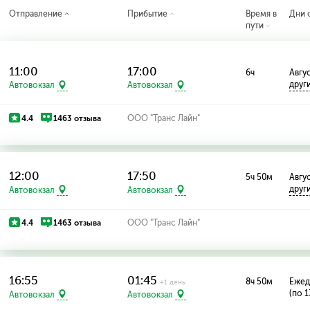
Отправление
Прибытие
Время в
Дни 
пути
11:00
17:00
6ч
Авгус
друг
Автовокзал
Автовокзал
4.4
1463 отзыва
ООО "Транс Лайн"
12:00
17:50
5ч 50м
Авгус
друг
Автовокзал
Автовокзал
4.4
1463 отзыва
ООО "Транс Лайн"
16:55
01:45
8ч 50м
Ежед
+1 день
(по 1
Автовокзал
Автовокзал