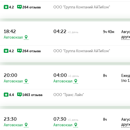
4.2
264 отзыва
ООО "Группа Компаний АйТиКом"
18:42
04:22
9ч 40м
Август
+1 день
друг
Автовокзал
4.2
264 отзыва
ООО "Группа Компаний АйТиКом"
20:00
04:00
8ч
Ежед
+1 день
(по 1
Автовокзал
Автовокзал
4.4
1463 отзыва
ООО "Транс Лайн"
23:30
07:30
8ч
Август
+1 день
друг
Автовокзал
Автовокзал