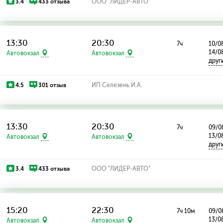
3.4
433 отзыва
ООО "ЛИДЕР-АВТО"
13:30
20:30
7ч
10/08
14/0
Автовокзал
Автовокзал
друг
4.5
301 отзыв
ИП Селезень И.А.
13:30
20:30
7ч
09/08
13/0
Автовокзал
Автовокзал
друг
3.4
433 отзыва
ООО "ЛИДЕР-АВТО"
15:20
22:30
7ч 10м
09/08
13/0
Автовокзал
Автовокзал