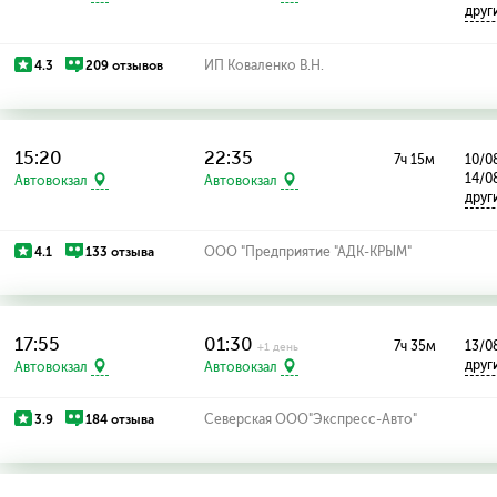
друг
4.3
209 отзывов
ИП Коваленко В.Н.
15:20
22:35
7ч 15м
10/08
14/0
Автовокзал
Автовокзал
друг
4.1
133 отзыва
ООО "Предприятие "АДК-КРЫМ"
17:55
01:30
7ч 35м
13/0
+1 день
друг
Автовокзал
Автовокзал
3.9
184 отзыва
Северская ООО"Экспресс-Авто"