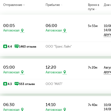
Отправление
Прибытие
Время в
Дни 
пути
00:05
06:00
5ч 55м
10/08
14/0
Автовокзал
Автовокзал
друг
4.4
1463 отзыва
ООО "Транс Лайн"
05:00
12:20
7ч 20м
Авгус
друг
Автовокзал
Автовокзал
4.3
553 отзыва
ООО "МАП"
06:30
14:10
7ч 40м
10/08
14/0
Автовокзал
Автовокзал