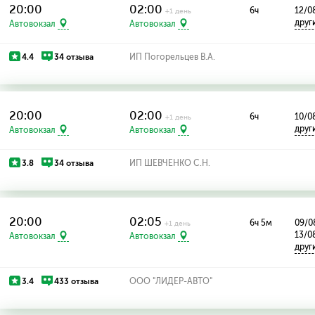
20:00
02:00
6ч
12/0
+1 день
друг
Автовокзал
Автовокзал
4.4
34 отзыва
ИП Погорельцев В.А.
20:00
02:00
6ч
10/0
+1 день
друг
Автовокзал
Автовокзал
3.8
34 отзыва
ИП ШЕВЧЕНКО С.Н.
20:00
02:05
6ч 5м
09/08
+1 день
13/0
Автовокзал
Автовокзал
друг
3.4
433 отзыва
ООО "ЛИДЕР-АВТО"