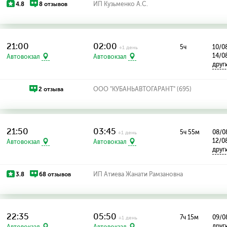
4.8
8 отзывов
ИП Кузьменко А.С.
21:00
02:00
5ч
10/08
+1 день
14/0
Автовокзал
Автовокзал
друг
2 отзыва
ООО "КУБАНЬАВТОГАРАНТ" (695)
21:50
03:45
5ч 55м
08/08
+1 день
12/0
Автовокзал
Автовокзал
друг
3.8
68 отзывов
ИП Атиева Жанати Рамзановна
22:35
05:50
7ч 15м
09/0
+1 день
друг
Автовокзал
Автовокзал