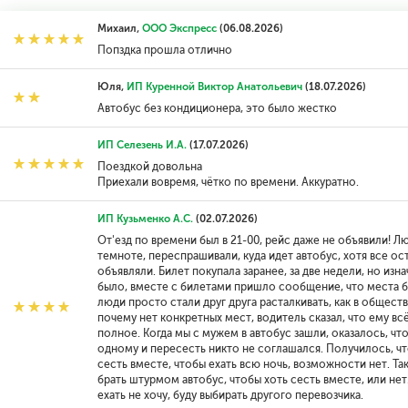
Михаил,
ООО Экспресс
(06.08.2026)
Попздка прошла отлично
Юля,
ИП Куренной Виктор Анатольевич
(18.07.2026)
Автобус без кондиционера, это было жестко
ИП Селезень И.А.
(17.07.2026)
Поездкой довольна
Приехали вовремя, чётко по времени. Аккуратно.
ИП Кузьменко А.С.
(02.07.2026)
От'езд по времени был в 21-00, рейс даже не объявили! 
темноте, переспрашивали, куда идет автобус, хотя все ос
объявляли. Билет покупала заранее, за две недели, но из
было, вместе с билетами пришло сообщение, что места буду
люди просто стали друг друга расталкивать, как в общест
почему нет конкретных мест, водитель сказал, что ему всё
полное. Когда мы с мужем в автобус зашли, оказалось, чт
одному и пересесть никто не соглашался. Получилось, чт
сесть вместе, чтобы ехать всю ночь, возможности нет. Та
брать штурмом автобус, чтобы хоть сесть вместе, или нет.
ехать не хочу, буду выбирать другого перевозчика.