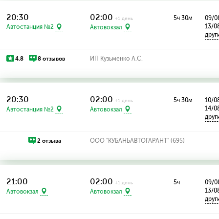
20:30
02:00
5ч 30м
09/08
+1 день
13/0
Автостанция №2
Автовокзал
друг
4.8
8 отзывов
ИП Кузьменко А.С.
20:30
02:00
5ч 30м
10/08
+1 день
14/0
Автостанция №2
Автовокзал
друг
2 отзыва
ООО "КУБАНЬАВТОГАРАНТ" (695)
21:00
02:00
5ч
09/08
+1 день
13/0
Автовокзал
Автовокзал
друг