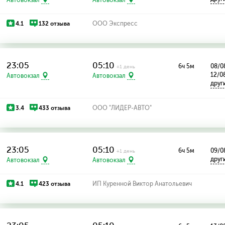
4.1
132 отзыва
ООО Экспресс
23:05
05:10
6ч 5м
08/08
+1 день
12/0
Автовокзал
Автовокзал
друг
3.4
433 отзыва
ООО "ЛИДЕР-АВТО"
23:05
05:10
6ч 5м
09/0
+1 день
друг
Автовокзал
Автовокзал
4.1
423 отзыва
ИП Куренной Виктор Анатольевич