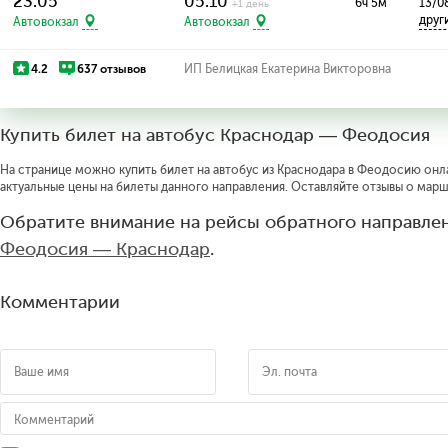
23:05
05:10
6ч 5м
13/0
+1 день
друг
Автовокзал
Автовокзал
4.2
637 отзывов
ИП Белицкая Екатерина Викторовна
Купить билет на автобус Краснодар — Феодосия
На странице можно купить билет на автобус из Краснодара в Феодосию онла
актуальные цены на билеты данного направления. Оставляйте отзывы о марш
Обратите внимание на рейсы обратного направлен
Феодосия — Краснодар
.
Комментарии