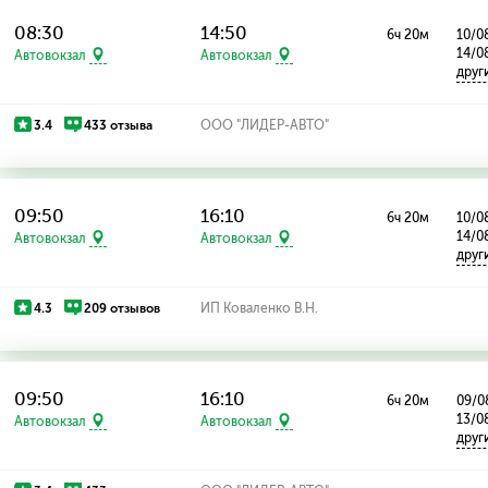
08:30
14:50
6ч 20м
10/08
14/0
Автовокзал
Автовокзал
друг
3.4
433 отзыва
ООО "ЛИДЕР-АВТО"
09:50
16:10
6ч 20м
10/08
14/0
Автовокзал
Автовокзал
друг
4.3
209 отзывов
ИП Коваленко В.Н.
09:50
16:10
6ч 20м
09/08
13/0
Автовокзал
Автовокзал
друг