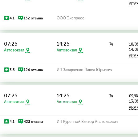
друг
4.1
132 отзыва
ООО Экспресс
07:25
14:25
7ч
10/08
14/0
Автовокзал
Автовокзал
друг
3.5
124 отзыва
ИП Захарченко Павел Юрьевич
07:25
14:25
7ч
09/08
13/0
Автовокзал
Автовокзал
друг
4.1
423 отзыва
ИП Куренной Виктор Анатольевич