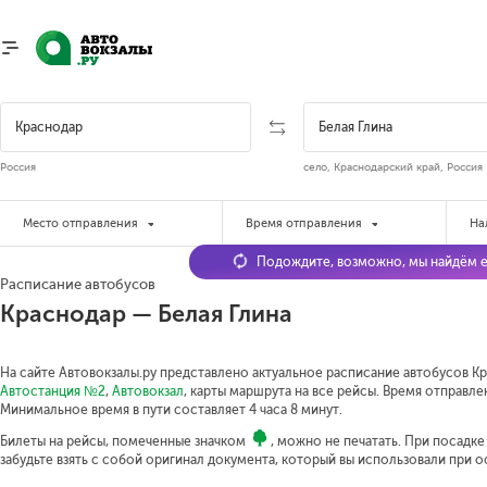
Россия
село, Краснодарский край, Россия
Место отправления
Время отправления
На
Подождите, возможно, мы найдём е
Расписание автобусов
Краснодар — Белая Глина
На сайте Автовокзалы.ру представлено актуальное расписание автобусов Кра
Автостанция №2
,
Автовокзал
, карты маршрута на все рейсы. Время отправлен
Минимальное время в пути составляет 4 часа 8 минут.
Билеты на рейсы, помеченные значком
, можно не печатать. При посадк
забудьте взять с собой оригинал документа, который вы использовали при 