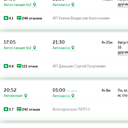
други
Автостанция №2
Автокасса
4.1
246 отзывов
ИП Уханев Владислав Анатольевич
17:05
21:30
4ч 25м
Август
16
Автостанция №2
Автокасса
други
4.6
121 отзыв
ИП Даньшин Сергей Георгиевич
20:52
01:00
4ч 8м
Пн, вт,
+1 день
вс (по
Автовокзал
Автокасса
3.7
242 отзыва
Волгодонское ПАТП-1