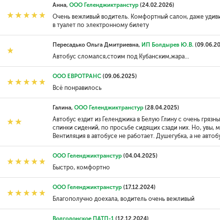
Анна,
ООО Геленджиктранстур
(24.02.2026)
Очень вежливый водитель. Комфортный салон, даже удив
в туалет по электронному билету
Пересадько Ольга Дмитриевна,
ИП Болдырев Ю.В.
(09.06.2
Автобус сломался,стоим под Кубанским,жара...
ООО ЕВРОТРАНС
(09.06.2025)
Всё понравилось
Галина,
ООО Геленджиктранстур
(28.04.2025)
Автобус ездит из Геленджика в Белую Глину с очень гряз
спинки сидений, по просьбе сидящих сзади них. Но, увы,
Вентиляция в автобусе не работает. Душегубка, а не автобу
ООО Геленджиктранстур
(04.04.2025)
Быстро, комфортно
ООО Геленджиктранстур
(17.12.2024)
Благополучно доехала, водитель очень вежливый
Волгодонское ПАТП-1
(12.12.2024)