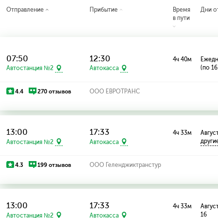
Отправление
Прибытие
Время
Дни о
в пути
07:50
12:30
4ч 40м
Ежед
(по 16
Автостанция №2
Автокасса
4.4
270 отзывов
ООО ЕВРОТРАНС
13:00
17:33
4ч 33м
Август
други
Автостанция №2
Автокасса
4.3
199 отзывов
ООО Геленджиктранстур
13:00
17:33
4ч 33м
Август
16
Автостанция №2
Автокасса