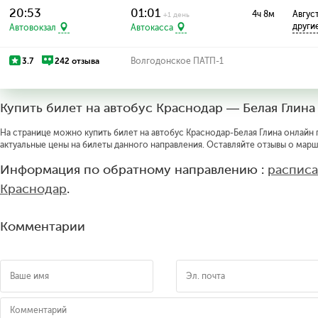
20:53
01:01
4ч 8м
Август
+1 день
други
Автовокзал
Автокасса
3.7
242 отзыва
Волгодонское ПАТП-1
Купить билет на автобус Краснодар — Белая Глина
На странице можно купить билет на автобус Краснодар-Белая Глина онлайн п
актуальные цены на билеты данного направления. Оставляйте отзывы о марш
Информация по обратному направлению :
расписа
Краснодар
.
Комментарии