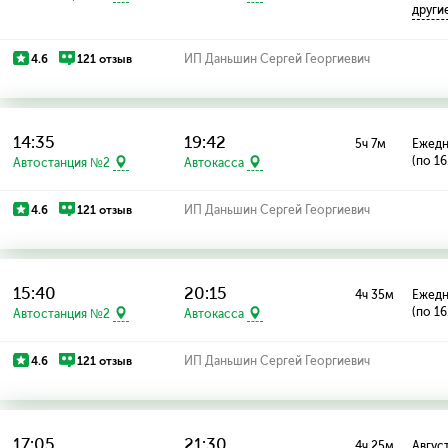
други
4.6
121 отзыв
ИП Даньшин Сергей Георгиевич
14:35
19:42
5ч 7м
Ежед
(по 16
Автостанция №2
Автокасса
4.6
121 отзыв
ИП Даньшин Сергей Георгиевич
15:40
20:15
4ч 35м
Ежед
(по 16
Автостанция №2
Автокасса
4.6
121 отзыв
ИП Даньшин Сергей Георгиевич
17:05
21:30
4ч 25м
Август