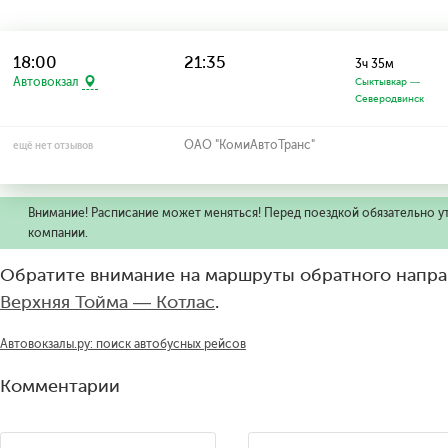
18:00
21:35
3ч 35м
Автовокзал
Сыктывкар —
Северодвинск
ОАО "КомиАвтоТранс"
ещё нет отзывов
Внимание! Расписание может меняться! Перед поездкой обязательно у
компании.
Обратите внимание на маршруты обратного напра
Верхняя Тойма — Котлас
.
Автовокзалы.ру: поиск автобусных рейсов
Комментарии