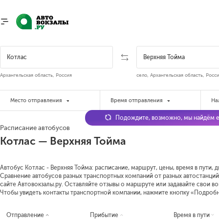
Архангельская область, Россия
село, Архангельская область, Росс
Место отправления
Время отправления
На
Подождите, возможно, мы найдём е
Расписание автобусов
Котлас — Верхняя Тойма
Автобус Котлас - Верхняя Тойма: расписание, маршрут, цены, время в пути, 
Сравнение автобусов разных транспортных компаний от разных автостанций 
сайте Автовокзалы.ру. Оставляйте отзывы о маршруте или задавайте свои в
Чтобы увидеть контакты транспортной компании, нажмите кнопку «Подроб
Отправление
Прибытие
Время в пути