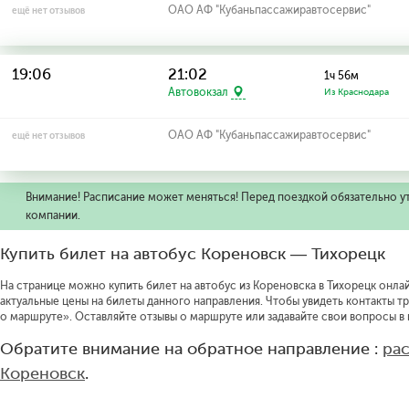
ОАО АФ "Кубаньпассажиравтосервис"
ещё нет отзывов
19:06
21:02
1ч 56м
Автовокзал
Из Краснодара
ОАО АФ "Кубаньпассажиравтосервис"
ещё нет отзывов
Внимание! Расписание может меняться! Перед поездкой обязательно у
компании.
Купить билет на автобус Кореновск — Тихорецк
На странице можно купить билет на автобус из Кореновска в Тихорецк онлай
актуальные цены на билеты данного направления.
Чтобы увидеть контакты т
о маршруте».
Оставляйте отзывы о маршруте или задавайте свои вопросы в
Обратите внимание на обратное направление :
ра
Кореновск
.