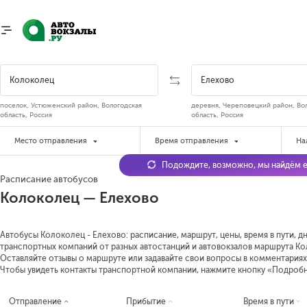
поселок, Устюженский район, Вологодская
деревня, Череповецкий район, Во
область, Россия
область, Россия
Место отправления
Время отправления
На
Подождите, возможно, мы найдём е
Расписание автобусов
Колоколец — Елехово
Автобусы Колоколец - Елехово: расписание, маршрут, цены, время в пути, д
транспортных компаний от разных автостанций и автовокзалов маршрута Кол
Оставляйте отзывы о маршруте или задавайте свои вопросы в комментариях
Чтобы увидеть контакты транспортной компании, нажмите кнопку «Подроб
Отправление
Прибытие
Время в пути