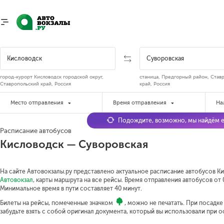
город-курорт Кисловодск городской округ,
станица, Предгорный район, Став
Ставропольский край, Россия
край, Россия
Место отправления
Время отправления
На
Подождите, возможно, мы найдём е
Расписание автобусов
Кисловодск — Суворовская
На сайте Автовокзалы.ру представлено актуальное расписание автобусов Ки
Автовокзал
, карты маршрута на все рейсы. Время отправления автобусов от 0
Минимальное время в пути составляет 40 минут.
Билеты на рейсы, помеченные значком
, можно не печатать. При посадк
забудьте взять с собой оригинал документа, который вы использовали при 