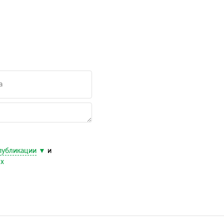
публикации
и
ых