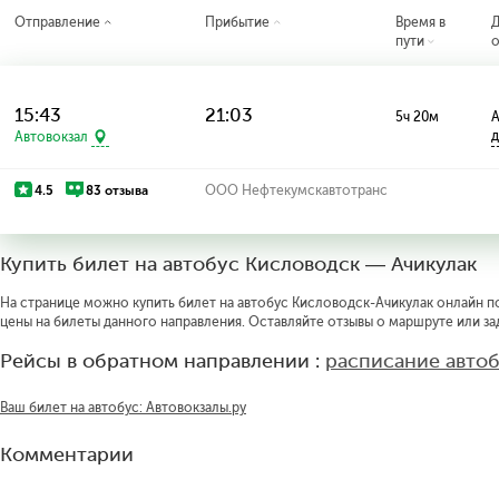
Отправление
Прибытие
Время в
пути
о
15:43
21:03
5ч 20м
А
д
Автовокзал
4.5
83 отзыва
ООО Нефтекумскавтотранс
Купить билет на автобус Кисловодск — Ачикулак
На странице можно купить билет на автобус Кисловодск-Ачикулак онлайн по 
цены на билеты данного направления. Оставляйте отзывы о маршруте или за
Рейсы в обратном направлении :
расписание авто
Ваш билет на автобус: Автовокзалы.ру
Комментарии