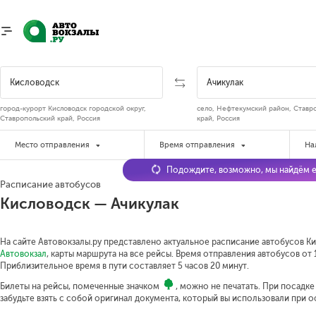
город-курорт Кисловодск городской округ,
село, Нефтекумский район, Ставр
Ставропольский край, Россия
край, Россия
Место отправления
Время отправления
На
Подождите, возможно, мы найдём е
Расписание автобусов
Кисловодск — Ачикулак
На сайте Автовокзалы.ру представлено актуальное расписание автобусов Ки
Автовокзал
, карты маршрута на все рейсы. Время отправления автобусов от 1
Приблизительное время в пути составляет 5 часов 20 минут.
Билеты на рейсы, помеченные значком
, можно не печатать. При посадк
забудьте взять с собой оригинал документа, который вы использовали при 