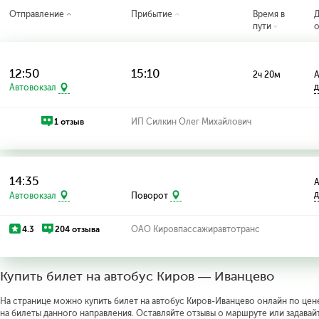
Отправление
Прибытие
Время в
пути
о
12:50
15:10
2ч 20м
А
д
Автовокзал
1 отзыв
ИП Силкин Олег Михайлович
14:35
А
д
Автовокзал
Поворот
4.3
204 отзыва
ОАО Кировпассажиравтотранс
Купить билет на автобус Киров — Иванцево
На странице можно купить билет на автобус Киров-Иванцево онлайн по цене
на билеты данного направления. Оставляйте отзывы о маршруте или задавай